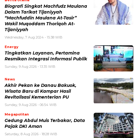
Berita Utama
Biografi Singkat Machfudz Maulana
Dalam Tarikat Tijaniyyah
“Machfuddin Maulana At-Tasir”
Wakil Muqoddam Thoriqoh At-
Tijaniyyah
Wednesday, 7 Aug 2024 - 15:38 WIB
Energy
Tingkatkan Layanan, Pertamina
Resmikan Integrasi Informasi Publik
Sunday, 9 Aug 2026 - 13:35 WIB
News
Akhir Pekan ke Danau Bakuok,
Wisata Baru di Kampar Hasil
Revitalisasi Kementerian PU
Sunday, 9 Aug 2026 - 06:54 WIB
Megapolitan
Gedung Abdul Muis Terbakar, Data
Pajak DKI Aman
Saturday, 8 Aug 2026 - 18:28 WIB