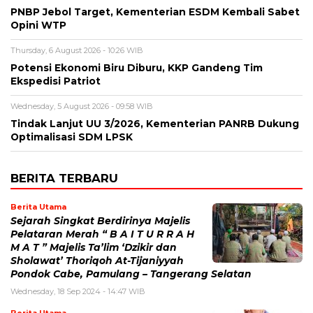
PNBP Jebol Target, Kementerian ESDM Kembali Sabet
Opini WTP
Thursday, 6 August 2026 - 10:26 WIB
Potensi Ekonomi Biru Diburu, KKP Gandeng Tim
Ekspedisi Patriot
Wednesday, 5 August 2026 - 09:58 WIB
Tindak Lanjut UU 3/2026, Kementerian PANRB Dukung
Optimalisasi SDM LPSK
BERITA TERBARU
Berita Utama
Sejarah Singkat Berdirinya Majelis
Pelataran Merah “ B A I T U R R A H
M A T ” Majelis Ta’lim ‘Dzikir dan
Sholawat’ Thoriqoh At-Tijaniyyah
Pondok Cabe, Pamulang – Tangerang Selatan
Wednesday, 18 Sep 2024 - 14:47 WIB