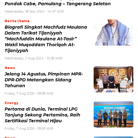
Pondok Cabe, Pamulang – Tangerang Selatan
Wednesday, 18 Sep 2024 - 14:47 WIB
Berita Utama
Biografi Singkat Machfudz Maulana
Dalam Tarikat Tijaniyyah
“Machfuddin Maulana At-Tasir”
Wakil Muqoddam Thoriqoh At-
Tijaniyyah
Wednesday, 7 Aug 2024 - 15:38 WIB
News
Jelang 14 Agustus, Pimpinan MPR-
DPR-DPD Matangkan Sidang
Tahunan
Friday, 7 Aug 2026 - 09:08 WIB
Energy
Pertama di Dunia, Terminal LPG
Tanjung Sekong Pertamina, Raih
Sertifikasi Terminal Hijau
Friday, 7 Aug 2026 - 09:00 WIB