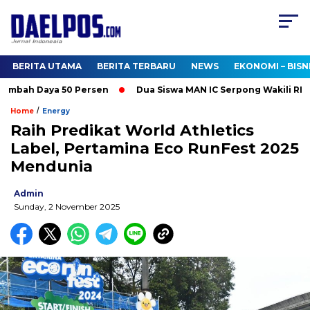
BERITA UTAMA
BERITA TERBARU
NEWS
EKONOMI – BISN
ah Daya 50 Persen
Dua Siswa MAN IC Serpong Wakili RI di Oli
/
Home
Energy
Raih Predikat World Athletics
Label, Pertamina Eco RunFest 2025
Mendunia
Admin
Sunday, 2 November 2025