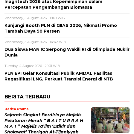
Inagritech 2026 atas Kepemimpinan dalam
Percepatan Pengembangan Biomassa
Wednesday, 5 August 2026 - 18:09 WIB
Kunjungi Booth PLN di GIIAS 2026, Nikmati Promo
Tambah Daya 50 Persen
Wednesday, 5 August 2026 - 14:42 WIB
Dua Siswa MAN IC Serpong Wakili RI di Olimpiade Nuklir
Dunia
Tuesday, 4 August 2026 - 20:31 WIB
PLN EPI Gelar Konsultasi Publik AMDAL Fasilitas
Regasifikasi LNG, Perkuat Transisi Energi di NTB
BERITA TERBARU
Berita Utama
Sejarah Singkat Berdirinya Majelis
Pelataran Merah “ B A I T U R R A H
M A T ” Majelis Ta’lim ‘Dzikir dan
Sholawat’ Thoriqoh At-Tijaniyyah