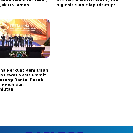
Abdul Muis Terbakar,
950 Dapur MBG Disorot, Tak
jak DKI Aman
Higienis Siap-Siap Ditutup!
na Perkuat Kemitraan
is Lewat SRM Summit
orong Rantai Pasok
angguh dan
njutan