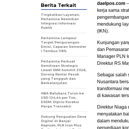
daelpos.com
–
Berita Terkait
kerja sama str
Tingkatkan Layanan,
pengembangan in
Pertamina Resmikan
Integrasi Informasi
mendukung laya
Publik
(IKN).
Pertamina Lampaui
Kunjungan yang 
Target Pengurangan
Emisi, Capaian Semester
dan Pemasaran 
I Tembus 118%
Manager PLN Ic
Pertamina Perkuat
Direktur RS Ma
Kemitraan Strategis
Lewat SRM Summit 2026,
Dorong Rantai Pasok
Sebagai salah s
yang Tangguh dan
Nusantara bers
Berkelanjutan
transformasi me
HBA Batubara Turun ke
di kawasan ters
USD 124,44 per Ton,
ESDM: Dipicu Koreksi
Harga Transaksi
Direktur Niaga
menyatakan bah
Dukung Penguatan Desa
dalam mendukung
Digital di Banjar
Kepisah, PLN Icon Plus
penyediaan kone