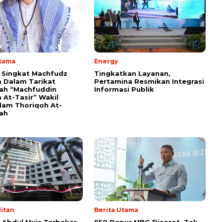
Utama
Energy
i Singkat Machfudz
Tingkatkan Layanan,
 Dalam Tarikat
Pertamina Resmikan Integrasi
yah “Machfuddin
Informasi Publik
 At-Tasir” Wakil
am Thoriqoh At-
yah
itan
Berita Utama