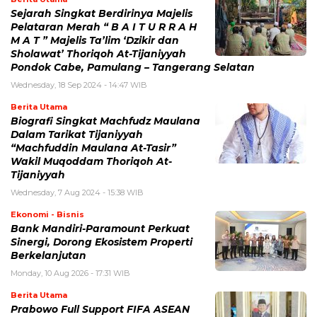
Sejarah Singkat Berdirinya Majelis
Pelataran Merah “ B A I T U R R A H
M A T ” Majelis Ta’lim ‘Dzikir dan
Sholawat’ Thoriqoh At-Tijaniyyah
Pondok Cabe, Pamulang – Tangerang Selatan
Wednesday, 18 Sep 2024 - 14:47 WIB
Berita Utama
Biografi Singkat Machfudz Maulana
Dalam Tarikat Tijaniyyah
“Machfuddin Maulana At-Tasir”
Wakil Muqoddam Thoriqoh At-
Tijaniyyah
Wednesday, 7 Aug 2024 - 15:38 WIB
Ekonomi - Bisnis
Bank Mandiri-Paramount Perkuat
Sinergi, Dorong Ekosistem Properti
Berkelanjutan
Monday, 10 Aug 2026 - 17:31 WIB
Berita Utama
Prabowo Full Support FIFA ASEAN