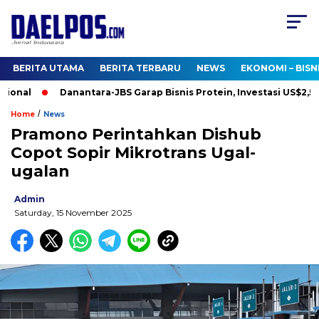
BERITA UTAMA
BERITA TERBARU
NEWS
EKONOMI – BISN
onal
Danantara-JBS Garap Bisnis Protein, Investasi US$2,5 Mil
/
Home
News
Pramono Perintahkan Dishub
Copot Sopir Mikrotrans Ugal-
ugalan
Admin
Saturday, 15 November 2025