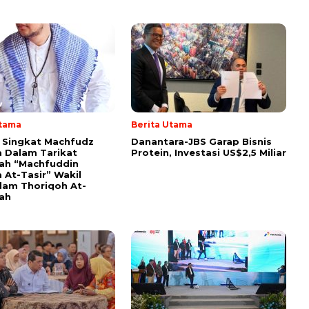
Utama
Berita Utama
i Singkat Machfudz
Danantara-JBS Garap Bisnis
 Dalam Tarikat
Protein, Investasi US$2,5 Miliar
yah “Machfuddin
 At-Tasir” Wakil
am Thoriqoh At-
yah