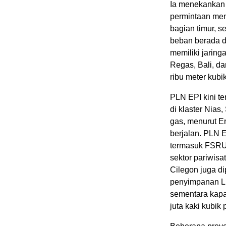
Ia menekankan 
permintaan menj
bagian timur, 
beban berada d
memiliki jarin
Regas, Bali, da
ribu meter kubi
PLN EPI kini t
di klaster Nias
gas, menurut Er
berjalan. PLN 
termasuk FSRU B
sektor pariwis
Cilegon juga d
penyimpanan LN
sementara kapas
juta kaki kubik p