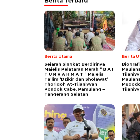
Berita Terbaru
Berita Utama
Berita 
Sejarah Singkat Berdirinya
Biograf
Majelis Pelataran Merah “ B A I
Maulana
T U R R A H M A T ” Majelis
Tijaniy
Ta’lim ‘Dzikir dan Sholawat’
Maulana
Thoriqoh At-Tijaniyyah
Muqodd
Pondok Cabe, Pamulang –
Tijaniy
Tangerang Selatan