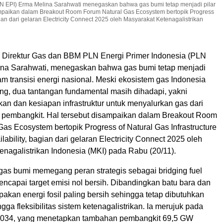
N EPI) Erma Melina Sarahwati menegaskan bahwa gas bumi tetap menjadi pilar
sampaikan dalam Breakout Room Forum Natural Gas Ecosystem bertopik Progress
agian dari gelaran Electricity Connect 2025 oleh Masyarakat Ketenagalistrikan
 Direktur Gas dan BBM PLN Energi Primer Indonesia (PLN
ina Sarahwati, menegaskan bahwa gas bumi tetap menjadi
am transisi energi nasional. Meski ekosistem gas Indonesia
ng, dua tantangan fundamental masih dihadapi, yakni
an dan kesiapan infrastruktur untuk menyalurkan gas dari
pembangkit. Hal tersebut disampaikan dalam Breakout Room
as Ecosystem bertopik Progress of Natural Gas Infrastructure
lability, bagian dari gelaran Electricity Connect 2025 oleh
nagalistrikan Indonesia (MKI) pada Rabu (20/11).
gas bumi memegang peran strategis sebagai bridging fuel
ncapai target emisi nol bersih. Dibandingkan batu bara dan
kan energi fosil paling bersih sehingga tetap dibutuhkan
ga fleksibilitas sistem ketenagalistrikan. Ia merujuk pada
34, yang menetapkan tambahan pembangkit 69,5 GW