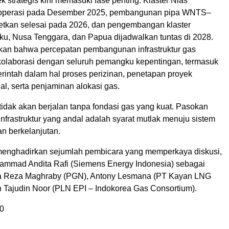
 strategis kini memasuki fase penting. Klaster Nias
eroperasi pada Desember 2025, pembangunan pipa WNTS–
etkan selesai pada 2026, dan pengembangan klaster
u, Nusa Tenggara, dan Papua dijadwalkan tuntas di 2028.
an bahwa percepatan pembangunan infrastruktur gas
laborasi dengan seluruh pemangku kepentingan, termasuk
intah dalam hal proses perizinan, penetapan proyek
nal, serta penjaminan alokasi gas.
 tidak akan berjalan tanpa fondasi gas yang kuat. Pasokan
infrastruktur yang andal adalah syarat mutlak menuju sistem
an berkelanjutan.
t menghadirkan sejumlah pembicara yang memperkaya diskusi,
hammad Andita Rafi (Siemens Energy Indonesia) sebagai
rta Reza Maghraby (PGN), Antony Lesmana (PT Kayan LNG
n Tajudin Noor (PLN EPI – Indokorea Gas Consortium).
0