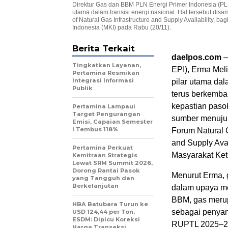
Direktur Gas dan BBM PLN Energi Primer Indonesia (PL
utama dalam transisi energi nasional. Hal tersebut di
of Natural Gas Infrastructure and Supply Availability, b
Indonesia (MKI) pada Rabu (20/11).
Berita Terkait
daelpos.com
–
Tingkatkan Layanan,
EPI), Erma Mel
Pertamina Resmikan
Integrasi Informasi
pilar utama dal
Publik
terus berkemba
kepastian pasok
Pertamina Lampaui
Target Pengurangan
sumber menuju 
Emisi, Capaian Semester
I Tembus 118%
Forum Natural G
and Supply Avai
Pertamina Perkuat
Masyarakat Kete
Kemitraan Strategis
Lewat SRM Summit 2026,
Dorong Rantai Pasok
Menurut Erma, 
yang Tangguh dan
Berkelanjutan
dalam upaya me
BBM, gas merupa
HBA Batubara Turun ke
sebagai penyang
USD 124,44 per Ton,
ESDM: Dipicu Koreksi
RUPTL 2025–20
Harga Transaksi