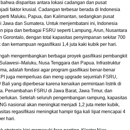
bahwa disparitas antara lokasi cadangan dan pusat
adi faktor krusial. Cadangan terbesar berada di Indonesia
seperti Maluku, Papua, dan Kalimantan, sedangkan pusat
i Jawa dan Sumatera. Untuk menjembatani ini, Indonesia
gan pipa dan berbagai FSRU seperti Lampung, Arun, Nusantara
n Gorontalo, dengan total kapasitas penyimpanan sekitar 700
k dan kemampuan regasifikasi 1,4 juta kaki kubik per hari.
engah mengembangkan berbagai proyek gasifikasi pembangkit
, Sulawesi–Maluku, Nusa Tenggara dan Papua. Infrastruktur
ma, adalah fondasi agar program gasifikasi benar-benar
EPI juga memperluas dan meng upgrade sejumlah FSRU,
ali yang diperbesar karena kenaikan permintaan listrik di
ata. Penambahan FSRU di Jawa Barat, Jawa Timur, dan
iperlukan. Setelah seluruh pengembangan rampung, kapasitas
G nasional akan meningkat menjadi 1,2 juta meter kubik,
itas regasifikasi meningkat hampir tiga kali lipat mencapai 4
er hari.