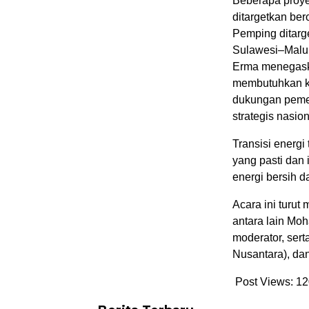
Beberapa proyek
ditargetkan b
Pemping ditarg
Sulawesi–Maluk
Erma menegask
membutuhkan ko
dukungan pemer
strategis nasio
Transisi energi
yang pasti dan 
energi bersih d
Acara ini turu
antara lain Mo
moderator, se
Nusantara), da
Post Views:
12