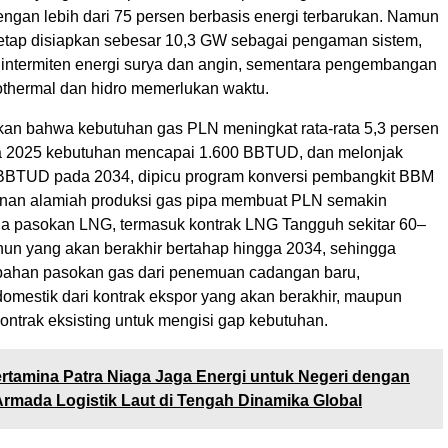
engan lebih dari 75 persen berbasis energi terbarukan. Namun
tetap disiapkan sebesar 10,3 GW sebagai pengaman sistem,
t intermiten energi surya dan angin, sementara pengembangan
thermal dan hidro memerlukan waktu.
an bahwa kebutuhan gas PLN meningkat rata-rata 5,3 persen
a 2025 kebutuhan mencapai 1.600 BBTUD, dan melonjak
BBTUD pada 2034, dipicu program konversi pembangkit BBM
nan alamiah produksi gas pipa membuat PLN semakin
a pasokan LNG, termasuk kontrak LNG Tangguh sekitar 60–
ahun yang akan berakhir bertahap hingga 2034, sehingga
bahan pasokan gas dari penemuan cadangan baru,
domestik dari kontrak ekspor yang akan berakhir, maupun
ontrak eksisting untuk mengisi gap kebutuhan.
rtamina Patra Niaga Jaga Energi untuk Negeri dengan
mada Logistik Laut di Tengah Dinamika Global