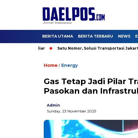
BERITA UTAMA
BERITA TERBARU
NEWS
E
 US$2,5 Miliar
Satu Nomor, Solusi Transportasi Jakarta, Dishu
Home
Energy
/
Gas Tetap Jadi Pilar T
Pasokan dan Infrastru
Admin
Sunday, 23 November 2025