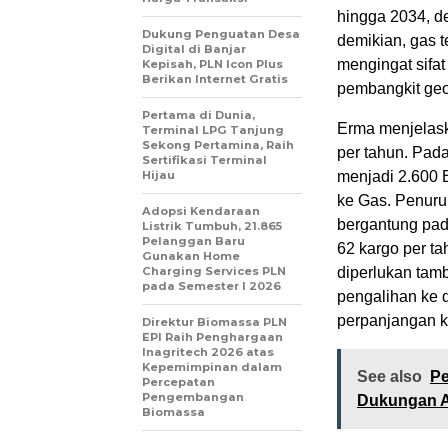
hingga 2034, d
Dukung Penguatan Desa
demikian, gas 
Digital di Banjar
mengingat sifa
Kepisah, PLN Icon Plus
Berikan Internet Gratis
pembangkit geo
Pertama di Dunia,
Erma menjelask
Terminal LPG Tanjung
Sekong Pertamina, Raih
per tahun. Pad
Sertifikasi Terminal
Hijau
menjadi 2.600 
ke Gas. Penuru
Adopsi Kendaraan
bergantung pad
Listrik Tumbuh, 21.865
Pelanggan Baru
62 kargo per t
Gunakan Home
Charging Services PLN
diperlukan tam
pada Semester I 2026
pengalihan ke 
perpanjangan k
Direktur Biomassa PLN
EPI Raih Penghargaan
Inagritech 2026 atas
Kepemimpinan dalam
See also
Pe
Percepatan
Pengembangan
Dukungan Ar
Biomassa