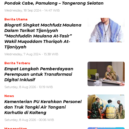
Pondok Cabe, Pamulang – Tangerang Selatan
Wednesday, 18 Sep 2024 - 14:47 WIB
Berita Utama
Biografi Singkat Machfudz Maulana
Dalam Tarikat Tijaniyyah
“Machfuddin Maulana At-Tasir”
Wakil Muqoddam Thoriqoh At-
Tijaniyyah
Wednesday, 7 Aug 2024 - 15:38 WIB
Berita Terbaru
Empat Langkah Pemberdayaan
Perempuan untuk Transformasi
Digital Inklusif
Saturday, 8 Aug 2026 - 10:19 WIB
News
Kementerian PU Kerahkan Personel
dan Truk Tangki Air Tangani
Karhutla di Kalteng
Saturday, 8 Aug 2026 - 00:06 WIB
Megapolitan