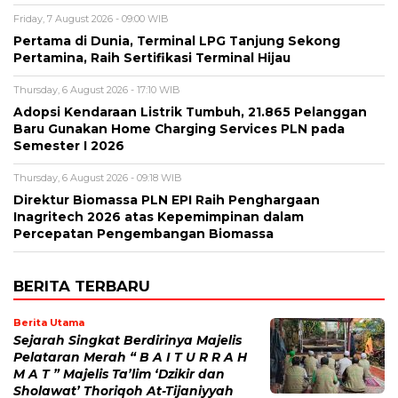
Friday, 7 August 2026 - 09:00 WIB
Pertama di Dunia, Terminal LPG Tanjung Sekong
Pertamina, Raih Sertifikasi Terminal Hijau
Thursday, 6 August 2026 - 17:10 WIB
Adopsi Kendaraan Listrik Tumbuh, 21.865 Pelanggan
Baru Gunakan Home Charging Services PLN pada
Semester I 2026
Thursday, 6 August 2026 - 09:18 WIB
Direktur Biomassa PLN EPI Raih Penghargaan
Inagritech 2026 atas Kepemimpinan dalam
Percepatan Pengembangan Biomassa
BERITA TERBARU
Berita Utama
Sejarah Singkat Berdirinya Majelis
Pelataran Merah “ B A I T U R R A H
M A T ” Majelis Ta’lim ‘Dzikir dan
Sholawat’ Thoriqoh At-Tijaniyyah