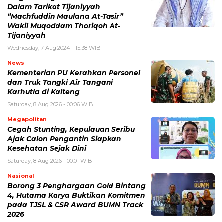
Dalam Tarikat Tijaniyyah
“Machfuddin Maulana At-Tasir”
Wakil Muqoddam Thoriqoh At-
Tijaniyyah
Wednesday, 7 Aug 2024 - 15:38 WIB
News
Kementerian PU Kerahkan Personel
dan Truk Tangki Air Tangani
Karhutla di Kalteng
Saturday, 8 Aug 2026 - 00:06 WIB
Megapolitan
Cegah Stunting, Kepulauan Seribu
Ajak Calon Pengantin Siapkan
Kesehatan Sejak Dini
Saturday, 8 Aug 2026 - 00:01 WIB
Nasional
Borong 3 Penghargaan Gold Bintang
4, Hutama Karya Buktikan Komitmen
pada TJSL & CSR Award BUMN Track
2026