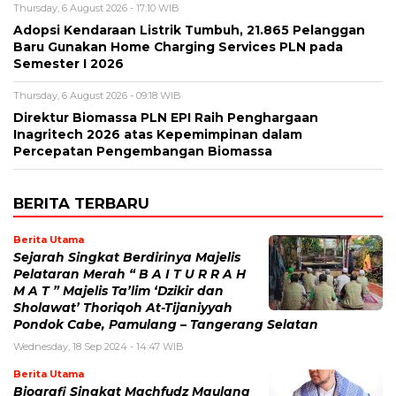
Thursday, 6 August 2026 - 17:10 WIB
Adopsi Kendaraan Listrik Tumbuh, 21.865 Pelanggan
Baru Gunakan Home Charging Services PLN pada
Semester I 2026
Thursday, 6 August 2026 - 09:18 WIB
Direktur Biomassa PLN EPI Raih Penghargaan
Inagritech 2026 atas Kepemimpinan dalam
Percepatan Pengembangan Biomassa
BERITA TERBARU
Berita Utama
Sejarah Singkat Berdirinya Majelis
Pelataran Merah “ B A I T U R R A H
M A T ” Majelis Ta’lim ‘Dzikir dan
Sholawat’ Thoriqoh At-Tijaniyyah
Pondok Cabe, Pamulang – Tangerang Selatan
Wednesday, 18 Sep 2024 - 14:47 WIB
Berita Utama
Biografi Singkat Machfudz Maulana