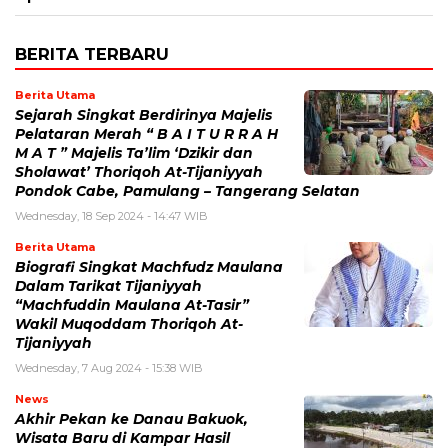
BERITA TERBARU
Berita Utama
Sejarah Singkat Berdirinya Majelis
Pelataran Merah “ B A I T U R R A H
M A T ” Majelis Ta’lim ‘Dzikir dan
Sholawat’ Thoriqoh At-Tijaniyyah
Pondok Cabe, Pamulang – Tangerang Selatan
Wednesday, 18 Sep 2024 - 14:47 WIB
Berita Utama
Biografi Singkat Machfudz Maulana
Dalam Tarikat Tijaniyyah
“Machfuddin Maulana At-Tasir”
Wakil Muqoddam Thoriqoh At-
Tijaniyyah
Wednesday, 7 Aug 2024 - 15:38 WIB
News
Akhir Pekan ke Danau Bakuok,
Wisata Baru di Kampar Hasil