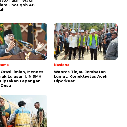
 At-Tasir” Wakil
am Thoriqoh At-
yah
Utama
Nasional
 Orasi Ilmiah, Mendes
Wapres Tinjau Jembatan
Ajak Lulusan UIN SMH
Lumut, Konektivitas Aceh
 Ciptakan Lapangan
Diperkuat
i Desa