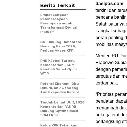
daelpos.com
–
Berita Terkait
terkini dan ter
Empat Langkah
bencana banjir 
Pemberdayaan
Perempuan untuk
Salah satunya
Transformasi Digital
Langkat sebaga
Inklusif
peran penting d
BNI Dukung Danantara
mobilitas masy
Housing Expo 2026,
Perluas Akses KPR
Menteri PU Do
PNBP Jebol Target,
Prabowo Subian
Kementerian ESDM
dengan pemerin
Kembali Sabet Opini
WTP
terputus dan me
terdampak.
Potensi Ekonomi Biru
Diburu, KKP Gandeng
Tim Ekspedisi Patriot
“Prioritas per
peralatan dapa
Tindak Lanjut UU 3/2026,
Kementerian PANRB
menambah dukun
Dukung Optimalisasi
bekerja erat d
SDM LPSK
berlangsung efe
Ketua KPK Tekankan