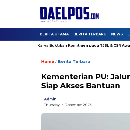
BERITA UTAMA
BERITA TERBARU
NEWS
E
g 4, Hutama Karya Buktikan Komitmen pada TJSL & CSR Award BU
Home
Berita Terbaru
/
Kementerian PU: Jalu
Siap Akses Bantuan
Admin
Thursday, 4 December 2025