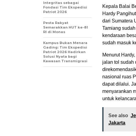
Integritas sebagai
Kepala Balai B
Fondasi Tim Ekspedisi
Patriot 2026
Hardy Pangihut
dari Sumatera 
Pesta Rakyat
Semarakkan HUT ke-81
Tamiang sudah 
RI di Monas
kendaraan besa
sudah masuk ke
Kampus Bukan Menara
Gading: Tim Ekspedisi
Patriot 2026 Hadirkan
Menurut Hardy,
Solusi Nyata bagi
Kawasan Transmigrasi
jalan tol sudah
direkomendasik
nasional ruas 
dapat dilalui. 
menyarankan m
untuk kelancara
See also
Je
Jakarta