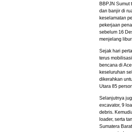
BBPJN Sumut t
dan banjir di ru
keselamatan pe
pekerjaan penan
sebelum 16 Des
menjelang libu
Sejak hari per
terus mobilisa
bencana di Ace
keseluruhan se
dikerahkan unt
Utara 85 perso
Selanjutnya jug
excavator, 9 l
debris. Kemudi
loader, serta t
Sumatera Barat 