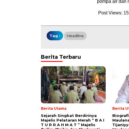
pompa air dan m
Post Views:
15
Tag :
Headline
Berita Terbaru
Berita Utama
Berita 
Sejarah Singkat Berdirinya
Biograf
Majelis Pelataran Merah “ B A I
Maulana
T U R R A H M A T ” Majelis
Tijaniy