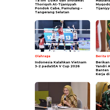
Ta’lim ‘Dzikir dan Sholawat’
Maulana
Thoriqoh At-Tijaniyyah
Muqodd
Pondok Cabe, Pamulang –
Tijaniy
Tangerang Selatan
Olahraga
Berita 
Indonesia Kalahkan Vietnam
Berikan
3-2 padaSEA V Cup 2026
Yandri 
Banten
Kerja d