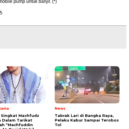
obile pump untuk banjir. (*)
5
Utama
News
i Singkat Machfudz
Tabrak Lari di Bangka Raya,
 Dalam Tarikat
Pelaku Kabur Sampai Terobos
yah “Machfuddin
Tol