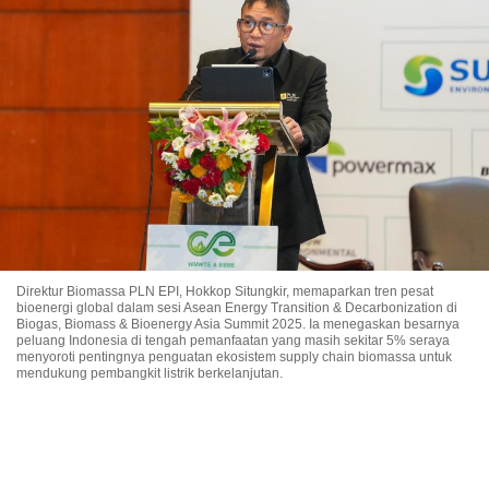
Direktur Biomassa PLN EPI, Hokkop Situngkir, memaparkan tren pesat
bioenergi global dalam sesi Asean Energy Transition & Decarbonization di
Biogas, Biomass & Bioenergy Asia Summit 2025. Ia menegaskan besarnya
peluang Indonesia di tengah pemanfaatan yang masih sekitar 5% seraya
menyoroti pentingnya penguatan ekosistem supply chain biomassa untuk
mendukung pembangkit listrik berkelanjutan.