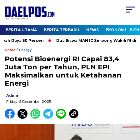
BERITA UTAMA
BERITA TERBARU
NEWS
EKONOMI – BISN
ah Daya 50 Persen
Dua Siswa MAN IC Serpong Wakili RI di Oli
/
Home
Energy
Potensi Bioenergi RI Capai 83,4
Juta Ton per Tahun, PLN EPI
Maksimalkan untuk Ketahanan
Energi
Admin
Friday, 5 December 2025