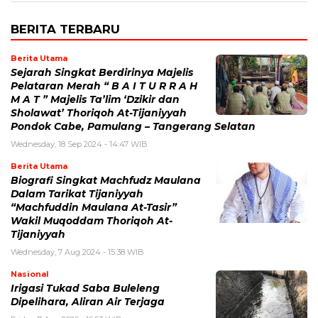
BERITA TERBARU
Berita Utama
Sejarah Singkat Berdirinya Majelis
Pelataran Merah “ B A I T U R R A H
M A T ” Majelis Ta’lim ‘Dzikir dan
Sholawat’ Thoriqoh At-Tijaniyyah
Pondok Cabe, Pamulang – Tangerang Selatan
Wednesday, 18 Sep 2024 - 14:47 WIB
Berita Utama
Biografi Singkat Machfudz Maulana
Dalam Tarikat Tijaniyyah
“Machfuddin Maulana At-Tasir”
Wakil Muqoddam Thoriqoh At-
Tijaniyyah
Wednesday, 7 Aug 2024 - 15:38 WIB
Nasional
Irigasi Tukad Saba Buleleng
Dipelihara, Aliran Air Terjaga