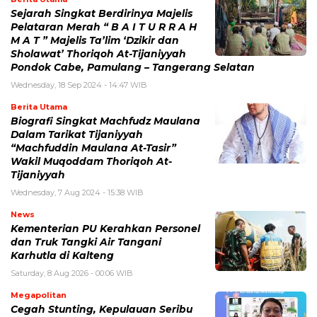
Sejarah Singkat Berdirinya Majelis
Pelataran Merah “ B A I T U R R A H
M A T ” Majelis Ta’lim ‘Dzikir dan
Sholawat’ Thoriqoh At-Tijaniyyah
Pondok Cabe, Pamulang – Tangerang Selatan
Wednesday, 18 Sep 2024 - 14:47 WIB
Berita Utama
Biografi Singkat Machfudz Maulana
Dalam Tarikat Tijaniyyah
“Machfuddin Maulana At-Tasir”
Wakil Muqoddam Thoriqoh At-
Tijaniyyah
Wednesday, 7 Aug 2024 - 15:38 WIB
News
Kementerian PU Kerahkan Personel
dan Truk Tangki Air Tangani
Karhutla di Kalteng
Saturday, 8 Aug 2026 - 00:06 WIB
Megapolitan
Cegah Stunting, Kepulauan Seribu