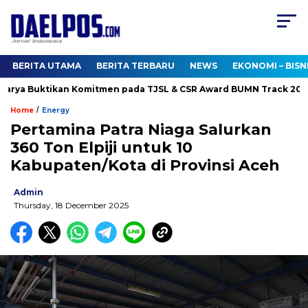
BERITA UTAMA
BERITA TERBARU
NEWS
EKONOMI – BISN
rya Buktikan Komitmen pada TJSL & CSR Award BUMN Track 2026
/
Home
Energy
Pertamina Patra Niaga Salurkan
360 Ton Elpiji untuk 10
Kabupaten/Kota di Provinsi Aceh
Admin
Thursday, 18 December 2025