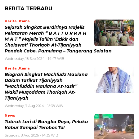
BERITA TERBARU
Berita Utama
Sejarah Singkat Berdirinya Majelis
Pelataran Merah “ B A I T U R R A H
M A T ” Majelis Ta’lim ‘Dzikir dan
Sholawat’ Thoriqoh At-Tijaniyyah
Pondok Cabe, Pamulang – Tangerang Selatan
Wednesday, 18 Sep 2024 - 14:47 WIB
Berita Utama
Biografi Singkat Machfudz Maulana
Dalam Tarikat Tijaniyyah
“Machfuddin Maulana At-Tasir”
Wakil Muqoddam Thoriqoh At-
Tijaniyyah
Wednesday, 7 Aug 2024 - 15:38 WIB
News
Tabrak Lari di Bangka Raya, Pelaku
Kabur Sampai Terobos Tol
Saturday, 8 Aug 2026 - 14:35 WIB