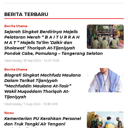
BERITA TERBARU
Berita Utama
Sejarah Singkat Berdirinya Majelis
Pelataran Merah “ B A I T U R R A H
M A T ” Majelis Ta’lim ‘Dzikir dan
Sholawat’ Thoriqoh At-Tijaniyyah
Pondok Cabe, Pamulang – Tangerang Selatan
Wednesday, 18 Sep 2024 - 14:47 WIB
Berita Utama
Biografi Singkat Machfudz Maulana
Dalam Tarikat Tijaniyyah
“Machfuddin Maulana At-Tasir”
Wakil Muqoddam Thoriqoh At-
Tijaniyyah
Wednesday, 7 Aug 2024 - 15:38 WIB
News
Kementerian PU Kerahkan Personel
dan Truk Tangki Air Tangani