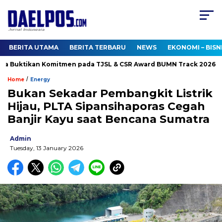
BERITA UTAMA
BERITA TERBARU
NEWS
EKONOMI – BISN
Buktikan Komitmen pada TJSL & CSR Award BUMN Track 2026
/
Home
Energy
Bukan Sekadar Pembangkit Listrik
Hijau, PLTA Sipansihaporas Cegah
Banjir Kayu saat Bencana Sumatra
Admin
Tuesday, 13 January 2026