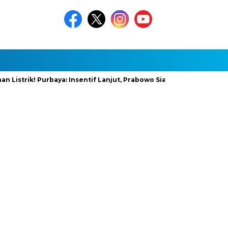
k! Purbaya: Insentif Lanjut, Prabowo Siapkan Stimulus Baru