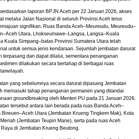
erdasarkan laporan BPJN Aceh per 22 Januari 2026, akses
rat melalui Jalan Nasional di seluruh Provinsi Aceh terus
emajuan signifikan. Ruas Banda Aceh–Meureudu, Meureudu–
uen–Aceh Utara, Lhokseumawe–Langsa, Langsa–Kuala
a Kuala Simpang–batas Provinsi Sumatera Utara telah
onal untuk semua jenis kendaraan. Sejumlah jembatan darurat
ah terpasang dan dapat dilalui, sementara penanganan
sedimen dilakukan secara bertahap di berbagai ruas
arwilayah.
tan yang sebelumnya secara darurat dipasang Jembatan
lah memasuki tahap penanganan permanen yang ditandai
naan groundbreaking oleh Menteri PU pada 21 Januari 2026.
tan tersebut antara lain berada pada ruas Banda Aceh–
 Bireuen–Aceh Utara (Jembatan Krueng Tingkem Mak), Kota
Meriah (Jembatan Teupin Mane), serta pada ruas Aceh
Raya di Jembatan Krueng Beutong.