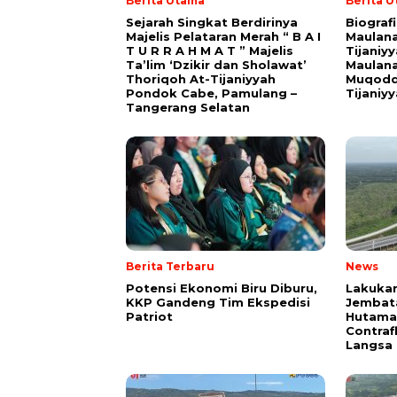
Berita Utama
Berita 
Sejarah Singkat Berdirinya
Biograf
Majelis Pelataran Merah “ B A I
Maulana
T U R R A H M A T ” Majelis
Tijaniy
Ta’lim ‘Dzikir dan Sholawat’
Maulana
Thoriqoh At-Tijaniyyah
Muqodd
Pondok Cabe, Pamulang –
Tijaniy
Tangerang Selatan
Berita Terbaru
News
Potensi Ekonomi Biru Diburu,
Lakukan
KKP Gandeng Tim Ekspedisi
Jembat
Patriot
Hutama 
Contrafl
Langsa