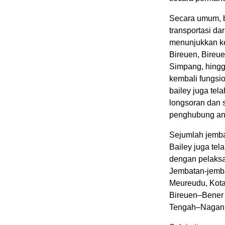
Secara umum, b
transportasi da
menunjukkan k
Bireuen, Bire
Simpang, hingg
kembali fungsi
bailey juga tel
longsoran dan 
penghubung ant
Sejumlah jemba
Bailey juga te
dengan pelaksa
Jembatan-jemba
Meureudu, Kota
Bireuen–Bener 
Tengah–Nagan 