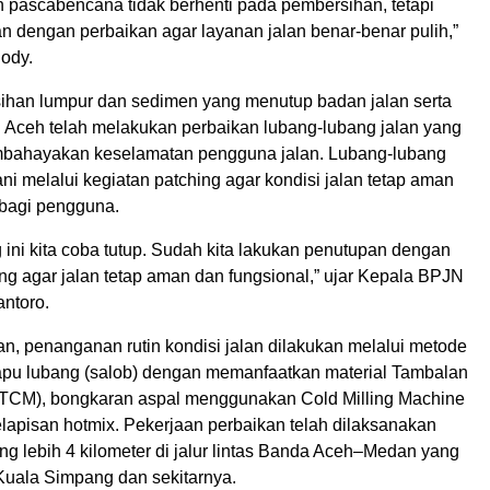
n pascabencana tidak berhenti pada pembersihan, tetapi
an dengan perbaikan agar layanan jalan benar-benar pulih,”
Dody.
ihan lumpur dan sedimen yang menutup badan jalan serta
 Aceh telah melakukan perbaikan lubang-lubang jalan yang
mbahayakan keselamatan pengguna jalan. Lubang-lubang
ani melalui kegiatan patching agar kondisi jalan tetap aman
 bagi pengguna.
ini kita coba tutup. Sudah kita lakukan penutupan dengan
ng agar jalan tetap aman dan fungsional,” ujar Kepala BPJN
antoro.
n, penanganan rutin kondisi jalan dilakukan melalui metode
apu lubang (salob) dengan memanfaatkan material Tambalan
TCM), bongkaran aspal menggunakan Cold Milling Machine
lapisan hotmix. Pekerjaan perbaikan telah dilaksanakan
g lebih 4 kilometer di jalur lintas Banda Aceh–Medan yang
 Kuala Simpang dan sekitarnya.