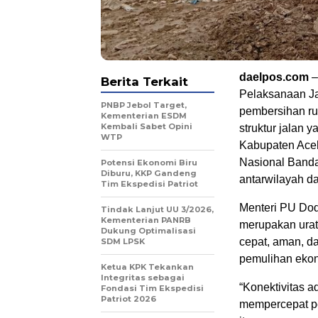
daelpos.com
–
Berita Terkait
Pelaksanaan Ja
PNBP Jebol Target,
pembersihan rua
Kementerian ESDM
Kembali Sabet Opini
struktur jalan 
WTP
Kabupaten Aceh
Nasional Band
Potensi Ekonomi Biru
Diburu, KKP Gandeng
antarwilayah da
Tim Ekspedisi Patriot
Menteri PU Do
Tindak Lanjut UU 3/2026,
Kementerian PANRB
merupakan urat
Dukung Optimalisasi
cepat, aman, da
SDM LPSK
pemulihan ekon
Ketua KPK Tekankan
Integritas sebagai
“Konektivitas a
Fondasi Tim Ekspedisi
Patriot 2026
mempercepat pe