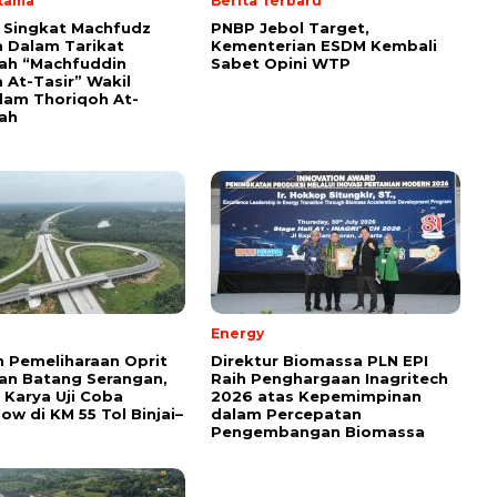
Utama
Berita Terbaru
i Singkat Machfudz
PNBP Jebol Target,
 Dalam Tarikat
Kementerian ESDM Kembali
yah “Machfuddin
Sabet Opini WTP
 At-Tasir” Wakil
am Thoriqoh At-
yah
Energy
 Pemeliharaan Oprit
Direktur Biomassa PLN EPI
an Batang Serangan,
Raih Penghargaan Inagritech
Karya Uji Coba
2026 atas Kepemimpinan
ow di KM 55 Tol Binjai–
dalam Percepatan
Pengembangan Biomassa