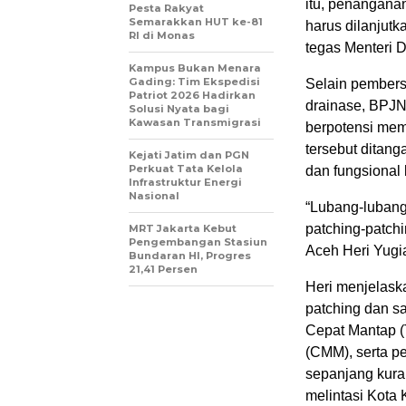
itu, penangana
Pesta Rakyat
Semarakkan HUT ke-81
harus dilanjutk
RI di Monas
tegas Menteri 
Kampus Bukan Menara
Gading: Tim Ekspedisi
Selain pembers
Patriot 2026 Hadirkan
drainase, BPJN
Solusi Nyata bagi
Kawasan Transmigrasi
berpotensi me
tersebut ditang
Kejati Jatim dan PGN
Perkuat Tata Kelola
dan fungsional
Infrastruktur Energi
Nasional
“Lubang-lubang 
patching-patchi
MRT Jakarta Kebut
Pengembangan Stasiun
Aceh Heri Yugi
Bundaran HI, Progres
21,41 Persen
Heri menjelaska
patching dan s
Cepat Mantap (
(CMM), serta pe
sepanjang kuran
melintasi Kota