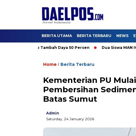
BERITA UTAMA
BERITA TERBARU
NEWS
E
ikmati Promo Tambah Daya 50 Persen
Dua Siswa MAN IC Serpong
Home
Berita Terbaru
/
Kementerian PU Mulai
Pembersihan Sedimen
Batas Sumut
Admin
Saturday, 24 January 2026