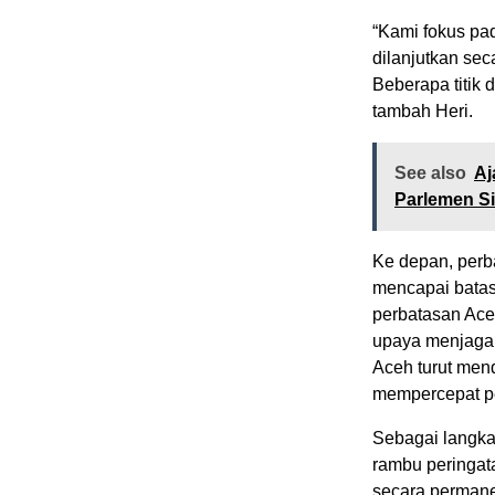
“Kami fokus pada
dilanjutkan sec
Beberapa titik 
tambah Heri.
See also
Aj
Parlemen S
Ke depan, perba
mencapai batas 
perbatasan Ace
upaya menjaga 
Aceh turut men
mempercepat p
Sebagai langka
rambu peringat
secara permane