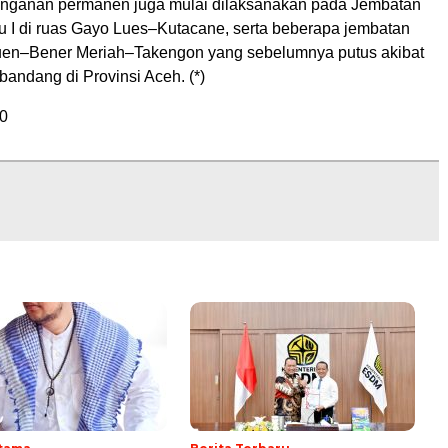
nanganan permanen juga mulai dilaksanakan pada Jembatan
I di ruas Gayo Lues–Kutacane, serta beberapa jembatan
uen–Bener Meriah–Takengon yang sebelumnya putus akibat
bandang di Provinsi Aceh. (*)
0