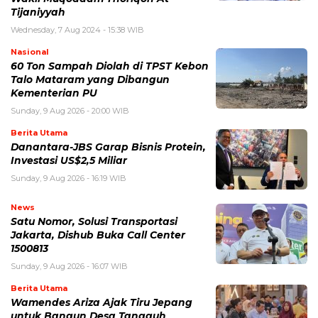
Tijaniyyah
Wednesday, 7 Aug 2024 - 15:38 WIB
Nasional
60 Ton Sampah Diolah di TPST Kebon
Talo Mataram yang Dibangun
Kementerian PU
Sunday, 9 Aug 2026 - 20:00 WIB
Berita Utama
Danantara-JBS Garap Bisnis Protein,
Investasi US$2,5 Miliar
Sunday, 9 Aug 2026 - 16:19 WIB
News
Satu Nomor, Solusi Transportasi
Jakarta, Dishub Buka Call Center
1500813
Sunday, 9 Aug 2026 - 16:07 WIB
Berita Utama
Wamendes Ariza Ajak Tiru Jepang
untuk Bangun Desa Tangguh