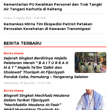
Kementerian PU Kerahkan Personel dan Truk Tangki
Air Tangani Karhutla di Kalteng
Friday, 7 August 2026 - 12:56 WIB
Kemenkes Minta Tim Ekspedisi Patriot Petakan
Persoalan Kesehatan di Kawasan Transmigrasi
BERITA TERBARU
Berita Utama
Sejarah Singkat Berdirinya Majelis
Pelataran Merah “ B A I T U R R A H
M A T ” Majelis Ta’lim ‘Dzikir dan
Sholawat’ Thoriqoh At-Tijaniyyah
Pondok Cabe, Pamulang – Tangerang Selatan
Wednesday, 18 Sep 2024 - 14:47 WIB
Berita Utama
Biografi Singkat Machfudz Maulana
Dalam Tarikat Tijaniyyah
“Machfuddin Maulana At-Tasir”
Wakil Muqoddam Thoriqoh At-