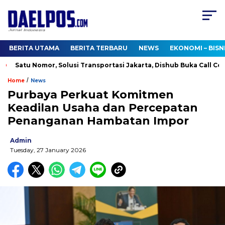
BERITA UTAMA
BERITA TERBARU
NEWS
EKONOMI – BISN
Satu Nomor, Solusi Transportasi Jakarta, Dishub Buka Call Cente
/
Home
News
Purbaya Perkuat Komitmen
Keadilan Usaha dan Percepatan
Penanganan Hambatan Impor
Admin
Tuesday, 27 January 2026