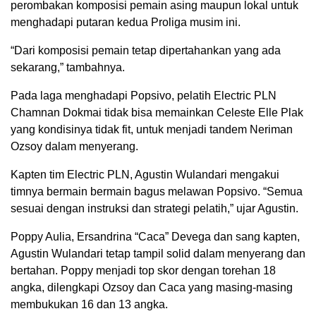
perombakan komposisi pemain asing maupun lokal untuk
menghadapi putaran kedua Proliga musim ini.
“Dari komposisi pemain tetap dipertahankan yang ada
sekarang,” tambahnya.
Pada laga menghadapi Popsivo, pelatih Electric PLN
Chamnan Dokmai tidak bisa memainkan Celeste Elle Plak
yang kondisinya tidak fit, untuk menjadi tandem Neriman
Ozsoy dalam menyerang.
Kapten tim Electric PLN, Agustin Wulandari mengakui
timnya bermain bermain bagus melawan Popsivo. “Semua
sesuai dengan instruksi dan strategi pelatih,” ujar Agustin.
Poppy Aulia, Ersandrina “Caca” Devega dan sang kapten,
Agustin Wulandari tetap tampil solid dalam menyerang dan
bertahan. Poppy menjadi top skor dengan torehan 18
angka, dilengkapi Ozsoy dan Caca yang masing-masing
membukukan 16 dan 13 angka.