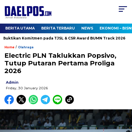
BERITA UTAMA
BERITA TERBARU
NEWS
EKONOMI – BISN
Buktikan Komitmen pada TJSL & CSR Award BUMN Track 2026
/
Home
Olahraga
Electric PLN Taklukkan Popsivo,
Tutup Putaran Pertama Proliga
2026
Admin
Friday, 30 January 2026