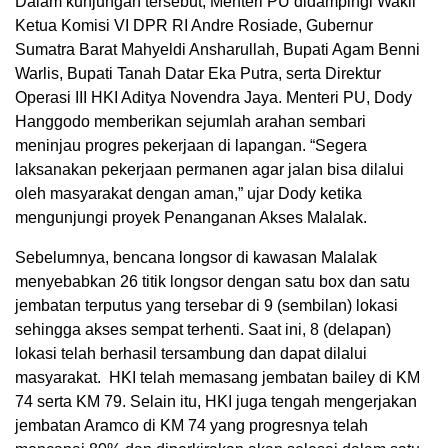
Dalam kunjungan tersebut, Menteri PU didampingi Wakil
Ketua Komisi VI DPR RI Andre Rosiade, Gubernur
Sumatra Barat Mahyeldi Ansharullah, Bupati Agam Benni
Warlis, Bupati Tanah Datar Eka Putra, serta Direktur
Operasi III HKI Aditya Novendra Jaya. Menteri PU, Dody
Hanggodo memberikan sejumlah arahan sembari
meninjau progres pekerjaan di lapangan. “Segera
laksanakan pekerjaan permanen agar jalan bisa dilalui
oleh masyarakat dengan aman,” ujar Dody ketika
mengunjungi proyek Penanganan Akses Malalak.
Sebelumnya, bencana longsor di kawasan Malalak
menyebabkan 26 titik longsor dengan satu box dan satu
jembatan terputus yang tersebar di 9 (sembilan) lokasi
sehingga akses sempat terhenti. Saat ini, 8 (delapan)
lokasi telah berhasil tersambung dan dapat dilalui
masyarakat. HKI telah memasang jembatan bailey di KM
74 serta KM 79. Selain itu, HKI juga tengah mengerjakan
jembatan Aramco di KM 74 yang progresnya telah