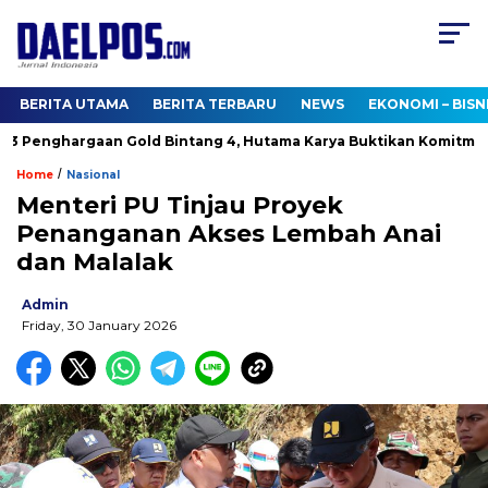
BERITA UTAMA
BERITA TERBARU
NEWS
EKONOMI – BISN
Penghargaan Gold Bintang 4, Hutama Karya Buktikan Komitmen p
/
Home
Nasional
Menteri PU Tinjau Proyek
Penanganan Akses Lembah Anai
dan Malalak
Admin
Friday, 30 January 2026