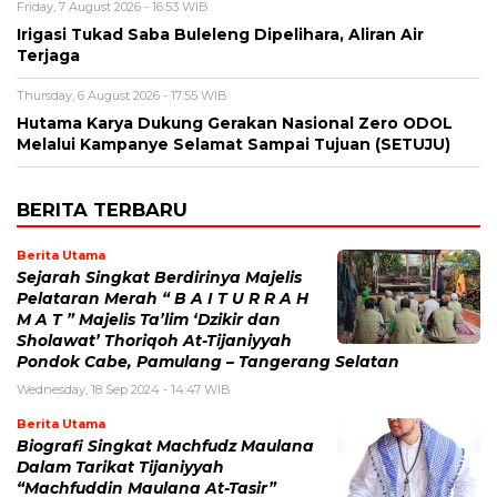
Friday, 7 August 2026 - 16:53 WIB
Irigasi Tukad Saba Buleleng Dipelihara, Aliran Air
Terjaga
Thursday, 6 August 2026 - 17:55 WIB
Hutama Karya Dukung Gerakan Nasional Zero ODOL
Melalui Kampanye Selamat Sampai Tujuan (SETUJU)
BERITA TERBARU
Berita Utama
Sejarah Singkat Berdirinya Majelis
Pelataran Merah “ B A I T U R R A H
M A T ” Majelis Ta’lim ‘Dzikir dan
Sholawat’ Thoriqoh At-Tijaniyyah
Pondok Cabe, Pamulang – Tangerang Selatan
Wednesday, 18 Sep 2024 - 14:47 WIB
Berita Utama
Biografi Singkat Machfudz Maulana
Dalam Tarikat Tijaniyyah
“Machfuddin Maulana At-Tasir”