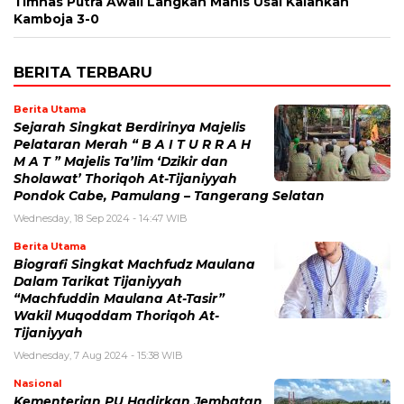
Timnas Putra Awali Langkah Manis Usai Kalahkan
Kamboja 3-0
BERITA TERBARU
Berita Utama
Sejarah Singkat Berdirinya Majelis
Pelataran Merah “ B A I T U R R A H
M A T ” Majelis Ta’lim ‘Dzikir dan
Sholawat’ Thoriqoh At-Tijaniyyah
Pondok Cabe, Pamulang – Tangerang Selatan
Wednesday, 18 Sep 2024 - 14:47 WIB
Berita Utama
Biografi Singkat Machfudz Maulana
Dalam Tarikat Tijaniyyah
“Machfuddin Maulana At-Tasir”
Wakil Muqoddam Thoriqoh At-
Tijaniyyah
Wednesday, 7 Aug 2024 - 15:38 WIB
Nasional
Kementerian PU Hadirkan Jembatan