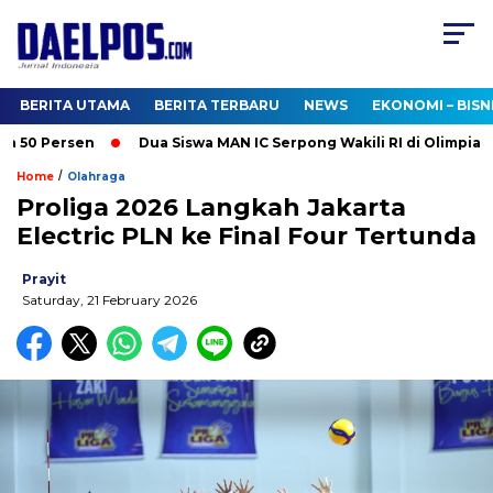
BERITA UTAMA
BERITA TERBARU
NEWS
EKONOMI – BISN
50 Persen
Dua Siswa MAN IC Serpong Wakili RI di Olimpiade N
/
Home
Olahraga
Proliga 2026 Langkah Jakarta
Electric PLN ke Final Four Tertunda
Prayit
Saturday, 21 February 2026