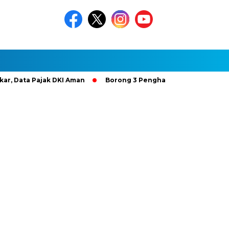
 Pajak DKI Aman
Borong 3 Penghargaan Gold Bintang 4, Hut