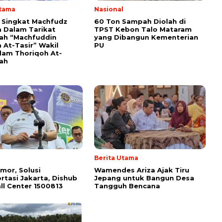
Utama
Nasional
i Singkat Machfudz
60 Ton Sampah Diolah di
 Dalam Tarikat
TPST Kebon Talo Mataram
yah “Machfuddin
yang Dibangun Kementerian
 At-Tasir” Wakil
PU
am Thoriqoh At-
yah
Berita Utama
mor, Solusi
Wamendes Ariza Ajak Tiru
rtasi Jakarta, Dishub
Jepang untuk Bangun Desa
ll Center 1500813
Tangguh Bencana