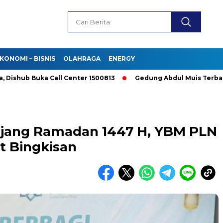
KONOMI – BISNIS
OLAHRAGA
ENERGY
 Buka Call Center 1500813
Gedung Abdul Muis Terbakar, Data
njang Ramadan 1447 H, YBM PLN
t Bingkisan