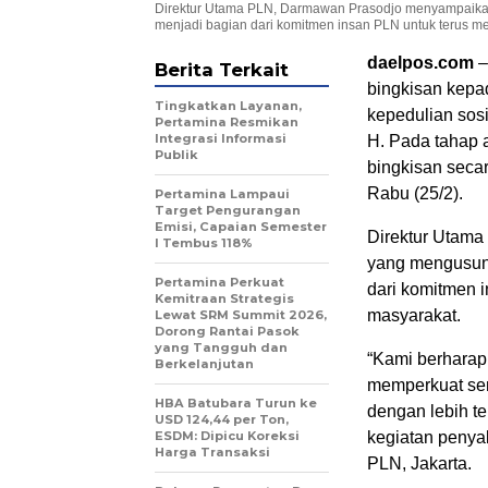
Direktur Utama PLN, Darmawan Prasodjo menyampaika
menjadi bagian dari komitmen insan PLN untuk terus m
daelpos.com
–
Berita Terkait
bingkisan kepa
Tingkatkan Layanan,
kepedulian so
Pertamina Resmikan
Integrasi Informasi
H. Pada tahap a
Publik
bingkisan secar
Rabu (25/2).
Pertamina Lampaui
Target Pengurangan
Emisi, Capaian Semester
Direktur Utam
I Tembus 118%
yang mengusun
Pertamina Perkuat
dari komitmen 
Kemitraan Strategis
masyarakat.
Lewat SRM Summit 2026,
Dorong Rantai Pasok
yang Tangguh dan
“Kami berharap
Berkelanjutan
memperkuat se
HBA Batubara Turun ke
dengan lebih t
USD 124,44 per Ton,
ESDM: Dipicu Koreksi
kegiatan penya
Harga Transaksi
PLN, Jakarta.