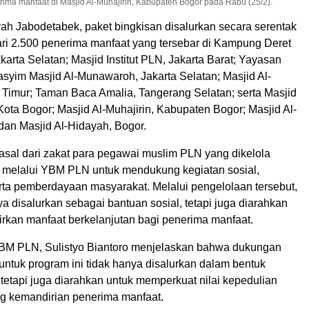
ima manfaat di Masjid Al-Muhajirin, Kabupaten Bogor pada Rabu (25/2).
yah Jabodetabek, paket bingkisan disalurkan secara serentak
ari 2.500 penerima manfaat yang tersebar di Kampung Deret
arta Selatan; Masjid Institut PLN, Jakarta Barat; Yayasan
syim Masjid Al-Munawaroh, Jakarta Selatan; Masjid Al-
a Timur; Taman Baca Amalia, Tangerang Selatan; serta Masjid
Kota Bogor; Masjid Al-Muhajirin, Kabupaten Bogor; Masjid Al-
dan Masjid Al-Hidayah, Bogor.
asal dari zakat para pegawai muslim PLN yang dikelola
melalui YBM PLN untuk mendukung kegiatan sosial,
ta pemberdayaan masyarakat. Melalui pengelolaan tersebut,
ya disalurkan sebagai bantuan sosial, tetapi juga diarahkan
rkan manfaat berkelanjutan bagi penerima manfaat.
M PLN, Sulistyo Biantoro menjelaskan bahwa dukungan
untuk program ini tidak hanya disalurkan dalam bentuk
 tetapi juga diarahkan untuk memperkuat nilai kepedulian
g kemandirian penerima manfaat.