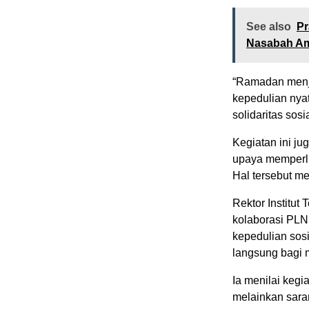
See also
Pr
Nasabah A
“Ramadan menj
kepedulian nya
solidaritas sos
Kegiatan ini ju
upaya memperlu
Hal tersebut me
Rektor Institut
kolaborasi PLN
kepedulian sos
langsung bagi 
Ia menilai kegi
melainkan sar