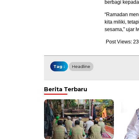
berbagi kepad
“Ramadan menga
kita miliki, te
sesama,” ujar I
Post Views:
23
Tag :
Headline
Berita Terbaru