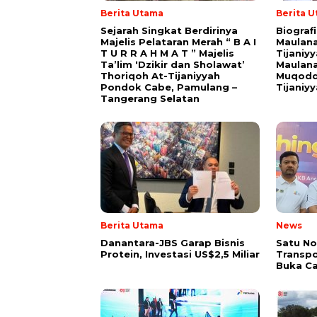
Berita Utama
Berita 
Sejarah Singkat Berdirinya
Biograf
Majelis Pelataran Merah “ B A I
Maulana
T U R R A H M A T ” Majelis
Tijaniy
Ta’lim ‘Dzikir dan Sholawat’
Maulana
Thoriqoh At-Tijaniyyah
Muqodd
Pondok Cabe, Pamulang –
Tijaniy
Tangerang Selatan
Berita Utama
News
Danantara-JBS Garap Bisnis
Satu No
Protein, Investasi US$2,5 Miliar
Transpo
Buka Ca