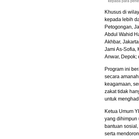
kepada para pener
Khusus di wila
kepada lebih d
Petogongan, Jak
Abdul Wahid Ha
Akhbar, Jakart
Jami As-Sofia, 
Anwar, Depok; 
Program ini ber
secara amanah 
keagamaan, ser
zakat tidak han
untuk menghadi
Ketua Umum YB
yang dihimpun 
bantuan sosial,
serta mendoron