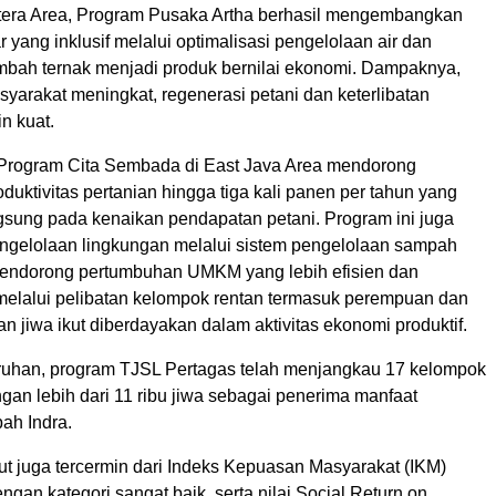
era Area, Program Pusaka Artha berhasil mengembangkan
r yang inklusif melalui optimalisasi pengelolaan air dan
mbah ternak menjadi produk bernilai ekonomi. Dampaknya,
yarakat meningkat, regenerasi petani dan keterlibatan
n kuat.
 Program Cita Sembada di East Java Area mendorong
duktivitas pertanian hingga tiga kali panen per tahun yang
sung pada kenaikan pendapatan petani. Program ini juga
gelolaan lingkungan melalui sistem pengelolaan sampah
mendorong pertumbuhan UMKM yang lebih efisien dan
melalui pelibatan kelompok rentan termasuk perempuan dan
n jiwa ikut diberdayakan dalam aktivitas ekonomi produktif.
ruhan, program TJSL Pertagas telah menjangkau 17 kelompok
an lebih dari 11 ribu jiwa sebagai penerima manfaat
ah Indra.
ut juga tercermin dari Indeks Kepuasan Masyarakat (IKM)
ngan kategori sangat baik, serta nilai Social Return on