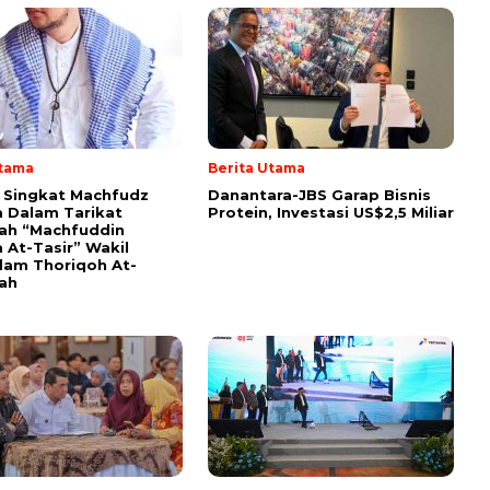
Utama
Berita Utama
i Singkat Machfudz
Danantara-JBS Garap Bisnis
 Dalam Tarikat
Protein, Investasi US$2,5 Miliar
yah “Machfuddin
 At-Tasir” Wakil
am Thoriqoh At-
yah