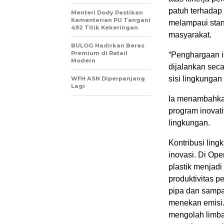
patuh terhadap 
Menteri Dody Pastikan
Kementerian PU Tangani
melampaui stan
492 Titik Kekeringan
masyarakat.
BULOG Hadirkan Beras
Premium di Retail
“Penghargaan i
Modern
dijalankan sec
sisi lingkungan
WFH ASN Diperpanjang
Lagi
Ia menambahkan,
program inovati
lingkungan.
Kontribusi ling
inovasi. Di Op
plastik menjadi
produktivitas 
pipa dan sampa
menekan emisi
mengolah limba