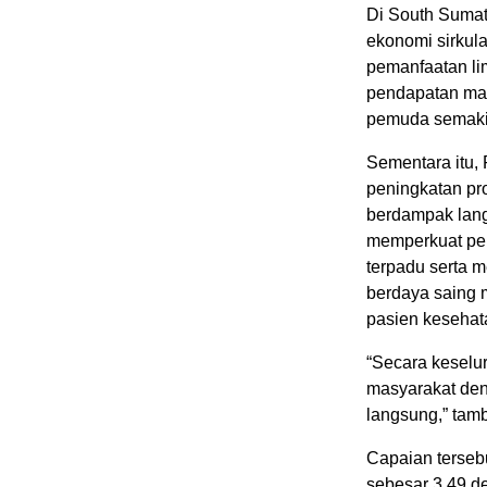
Di South Sumat
ekonomi sirkula
pemanfaatan li
pendapatan mas
pemuda semaki
Sementara itu,
peningkatan pro
berdampak lang
memperkuat pen
terpadu serta 
berdaya saing 
pasien kesehata
“Secara keselu
masyarakat deng
langsung,” tamb
Capaian terseb
sebesar 3,49 de