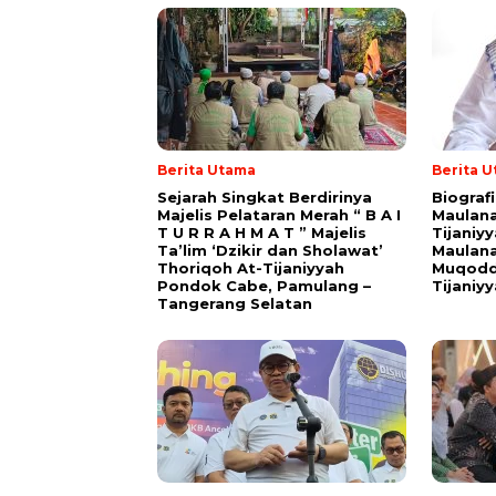
Berita Utama
Berita 
Sejarah Singkat Berdirinya
Biograf
Majelis Pelataran Merah “ B A I
Maulana
T U R R A H M A T ” Majelis
Tijaniy
Ta’lim ‘Dzikir dan Sholawat’
Maulana
Thoriqoh At-Tijaniyyah
Muqodd
Pondok Cabe, Pamulang –
Tijaniy
Tangerang Selatan