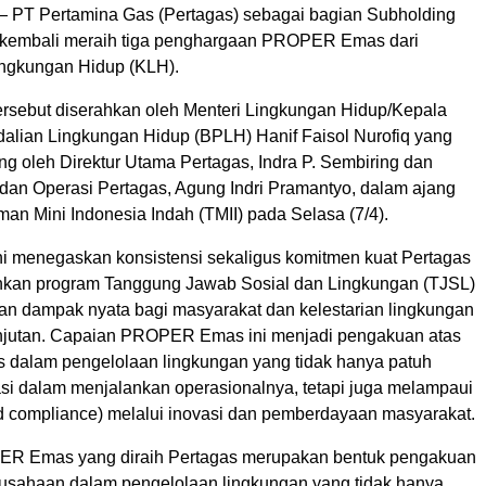
 PT Pertamina Gas (Pertagas) sebagai bagian Subholding
 kembali meraih tiga penghargaan PROPER Emas dari
ngkungan Hidup (KLH).
rsebut diserahkan oleh Menteri Lingkungan Hidup/Kepala
lian Lingkungan Hidup (BPLH) Hanif Faisol Nurofiq yang
ng oleh Direktur Utama Pertagas, Indra P. Sembiring dan
 dan Operasi Pertagas, Agung Indri Pramantyo, dalam ajang
n Mini Indonesia Indah (TMII) pada Selasa (7/4).
i menegaskan konsistensi sekaligus komitmen kuat Pertagas
nkan program Tanggung Jawab Sosial dan Lingkungan (TJSL)
n dampak nyata bagi masyarakat dan kelestarian lingkungan
njutan. Capaian PROPER Emas ini menjadi pengakuan atas
as dalam pengelolaan lingkungan yang tidak hanya patuh
asi dalam menjalankan operasionalnya, tetapi juga melampaui
d compliance) melalui inovasi dan pemberdayaan masyarakat.
R Emas yang diraih Pertagas merupakan bentuk pengakuan
erusahaan dalam pengelolaan lingkungan yang tidak hanya