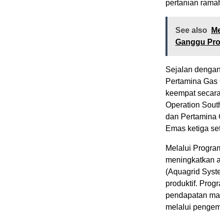
pertanian rama
See also
Me
Ganggu Pro
Sejalan dengan
Pertamina Gas 
keempat secara
Operation Sou
dan Pertamina
Emas ketiga se
Melalui Progra
meningkatkan ak
(Aquagrid Syste
produktif. Prog
pendapatan mas
melalui penge