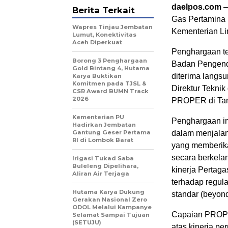
daelpos.com
—
Berita Terkait
Gas Pertamina
Wapres Tinjau Jembatan
Kementerian Li
Lumut, Konektivitas
Aceh Diperkuat
Penghargaan te
Borong 3 Penghargaan
Badan Pengenda
Gold Bintang 4, Hutama
diterima langsu
Karya Buktikan
Komitmen pada TJSL &
Direktur Teknik
CSR Award BUMN Track
2026
PROPER di Tama
Kementerian PU
Penghargaan in
Hadirkan Jembatan
Gantung Geser Pertama
dalam menjala
RI di Lombok Barat
yang memberika
secara berkela
Irigasi Tukad Saba
Buleleng Dipelihara,
kinerja Pertag
Aliran Air Terjaga
terhadap regul
Hutama Karya Dukung
standar (beyon
Gerakan Nasional Zero
ODOL Melalui Kampanye
Capaian PROPE
Selamat Sampai Tujuan
(SETUJU)
atas kinerja p