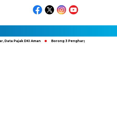
Pajak DKI Aman
Borong 3 Penghargaan Gold Bintang 4, Huta