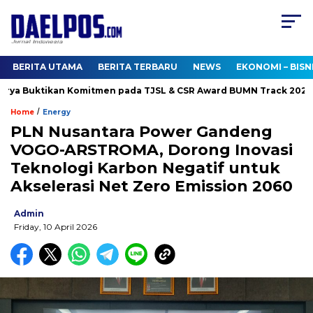
BERITA UTAMA
BERITA TERBARU
NEWS
EKONOMI – BISN
a Buktikan Komitmen pada TJSL & CSR Award BUMN Track 2026
/
Home
Energy
PLN Nusantara Power Gandeng
VOGO-ARSTROMA, Dorong Inovasi
Teknologi Karbon Negatif untuk
Akselerasi Net Zero Emission 2060
Admin
Friday, 10 April 2026