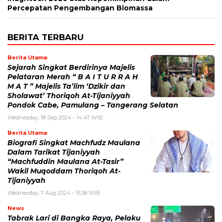
Percepatan Pengembangan Biomassa
BERITA TERBARU
Berita Utama
Sejarah Singkat Berdirinya Majelis
Pelataran Merah “ B A I T U R R A H
M A T ” Majelis Ta’lim ‘Dzikir dan
Sholawat’ Thoriqoh At-Tijaniyyah
Pondok Cabe, Pamulang – Tangerang Selatan
Wednesday, 18 Sep 2024 - 14:47 WIB
Berita Utama
Biografi Singkat Machfudz Maulana
Dalam Tarikat Tijaniyyah
“Machfuddin Maulana At-Tasir”
Wakil Muqoddam Thoriqoh At-
Tijaniyyah
Wednesday, 7 Aug 2024 - 15:38 WIB
News
Tabrak Lari di Bangka Raya, Pelaku