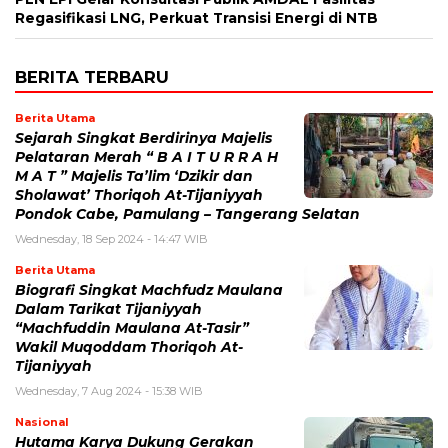
Regasifikasi LNG, Perkuat Transisi Energi di NTB
BERITA TERBARU
Berita Utama
Sejarah Singkat Berdirinya Majelis
Pelataran Merah “ B A I T U R R A H
M A T ” Majelis Ta’lim ‘Dzikir dan
Sholawat’ Thoriqoh At-Tijaniyyah
Pondok Cabe, Pamulang – Tangerang Selatan
Wednesday, 18 Sep 2024 - 14:47 WIB
Berita Utama
Biografi Singkat Machfudz Maulana
Dalam Tarikat Tijaniyyah
“Machfuddin Maulana At-Tasir”
Wakil Muqoddam Thoriqoh At-
Tijaniyyah
Wednesday, 7 Aug 2024 - 15:38 WIB
Nasional
Hutama Karya Dukung Gerakan