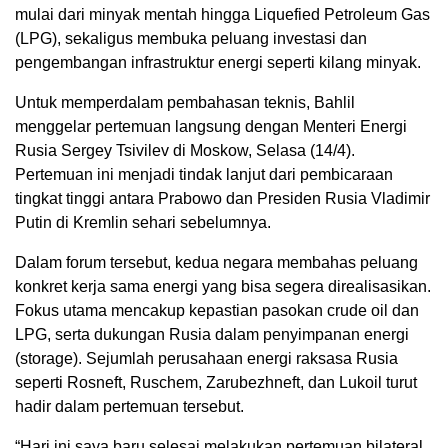
mulai dari minyak mentah hingga Liquefied Petroleum Gas
(LPG), sekaligus membuka peluang investasi dan
pengembangan infrastruktur energi seperti kilang minyak.
Untuk memperdalam pembahasan teknis, Bahlil
menggelar pertemuan langsung dengan Menteri Energi
Rusia
Sergey Tsivilev
di Moskow, Selasa (14/4).
Pertemuan ini menjadi tindak lanjut dari pembicaraan
tingkat tinggi antara Prabowo dan Presiden Rusia
Vladimir
Putin
di Kremlin sehari sebelumnya.
Dalam forum tersebut, kedua negara membahas peluang
konkret kerja sama energi yang bisa segera direalisasikan.
Fokus utama mencakup kepastian pasokan crude oil dan
LPG, serta dukungan Rusia dalam penyimpanan energi
(storage). Sejumlah perusahaan energi raksasa Rusia
seperti Rosneft, Ruschem, Zarubezhneft, dan Lukoil turut
hadir dalam pertemuan tersebut.
“Hari ini saya baru selesai melakukan pertemuan bilateral