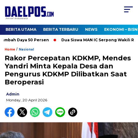
BERITA UTAMA
BERITA TERBARU
NEWS
EKONOMI – BISN
ambah Daya 50 Persen
Dua Siswa MAN IC Serpong Wakili RI di O
/
Home
Nasional
Rakor Percepatan KDKMP, Mendes
Yandri Minta Kepala Desa dan
Pengurus KDKMP Dilibatkan Saat
Beroperasi
Admin
Monday, 20 April 2026