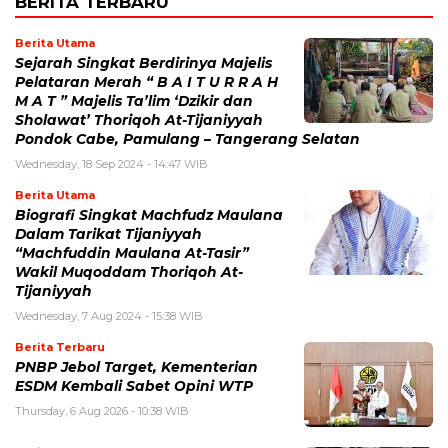
BERITA TERBARU
Berita Utama
Sejarah Singkat Berdirinya Majelis
Pelataran Merah “ B A I T U R R A H
M A T ” Majelis Ta’lim ‘Dzikir dan
Sholawat’ Thoriqoh At-Tijaniyyah
Pondok Cabe, Pamulang – Tangerang Selatan
Wednesday, 18 Sep 2024 - 14:47 WIB
Berita Utama
Biografi Singkat Machfudz Maulana
Dalam Tarikat Tijaniyyah
“Machfuddin Maulana At-Tasir”
Wakil Muqoddam Thoriqoh At-
Tijaniyyah
Wednesday, 7 Aug 2024 - 15:38 WIB
Berita Terbaru
PNBP Jebol Target, Kementerian
ESDM Kembali Sabet Opini WTP
Thursday, 6 Aug 2026 - 10:38 WIB