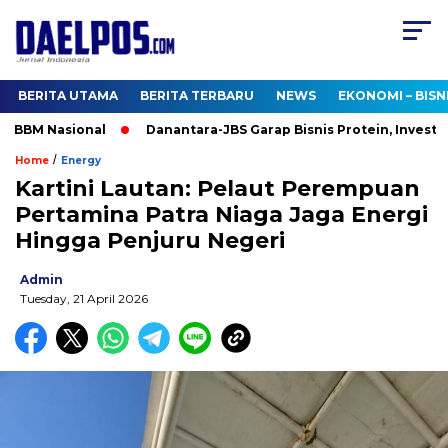
BERITA UTAMA
BERITA TERBARU
NEWS
EKONOMI – BISN
BBM Nasional
Danantara-JBS Garap Bisnis Protein, Investasi US
/
Home
Energy
Kartini Lautan: Pelaut Perempuan
Pertamina Patra Niaga Jaga Energi
Hingga Penjuru Negeri
Admin
Tuesday, 21 April 2026