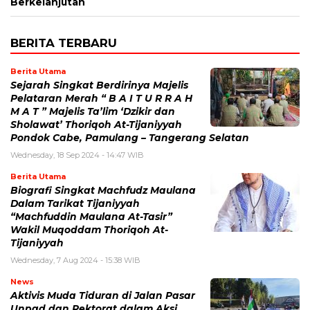
Berkelanjutan
BERITA TERBARU
Berita Utama
Sejarah Singkat Berdirinya Majelis
Pelataran Merah “ B A I T U R R A H
M A T ” Majelis Ta’lim ‘Dzikir dan
Sholawat’ Thoriqoh At-Tijaniyyah
Pondok Cabe, Pamulang – Tangerang Selatan
Wednesday, 18 Sep 2024 - 14:47 WIB
Berita Utama
Biografi Singkat Machfudz Maulana
Dalam Tarikat Tijaniyyah
“Machfuddin Maulana At-Tasir”
Wakil Muqoddam Thoriqoh At-
Tijaniyyah
Wednesday, 7 Aug 2024 - 15:38 WIB
News
Aktivis Muda Tiduran di Jalan Pasar
Unpad dan Rektorat dalam Aksi