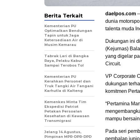
daelpos.com
–
Berita Terkait
dunia motorspo
Kementerian PU
talenta muda In
Optimalkan Bendungan
Tapin untuk Jaga
Ketersediaan Air di
Dukungan ini d
Musim Kemarau
(Kejurnas) Bal
yang digelar pa
Tabrak Lari di Bangka
Raya, Pelaku Kabur
Circuit.
Sampai Terobos Tol
VP Corporate 
Kementerian PU
Kerahkan Personel dan
dukungan terha
Truk Tangki Air Tangani
Karhutla di Kalteng
komitmen Perta
Kemenkes Minta Tim
“Pertamina Man
Ekspedisi Patriot
mengembangkan
Petakan Persoalan
Kesehatan di Kawasan
mampu bersaing 
Transmigrasi
Pada seri pemb
Jelang 14 Agustus,
Pimpinan MPR-DPR-DPD
pembalap junior