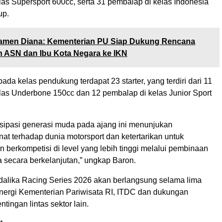
as Supersport 600cc, serta 31 pembalap di kelas Indonesia
up.
men Diana: Kementerian PU Siap Dukung Rencana
 ASN dan Ibu Kota Negara ke IKN
pada kelas pendukung terdapat 23 starter, yang terdiri dari 11
las Underbone 150cc dan 12 pembalap di kelas Junior Sport
tisipasi generasi muda pada ajang ini menunjukan
at terhadap dunia motorsport dan ketertarikan untuk
berkompetisi di level yang lebih tinggi melalui pembinaan
secara berkelanjutan,” ungkap Baron.
alika Racing Series 2026 akan berlangsung selama lima
sinergi Kementerian Pariwisata RI, ITDC dan dukungan
ingan lintas sektor lain.