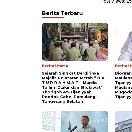
Post Views:
15
Berita Terbaru
Berita Utama
Berita 
Sejarah Singkat Berdirinya
Biograf
Majelis Pelataran Merah “ B A I
Maulana
T U R R A H M A T ” Majelis
Tijaniy
Ta’lim ‘Dzikir dan Sholawat’
Maulana
Thoriqoh At-Tijaniyyah
Muqodd
Pondok Cabe, Pamulang –
Tijaniy
Tangerang Selatan