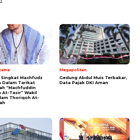
1
Utama
Megapolitan
i Singkat Machfudz
Gedung Abdul Muis Terbakar,
 Dalam Tarikat
Data Pajak DKI Aman
yah “Machfuddin
 At-Tasir” Wakil
am Thoriqoh At-
yah