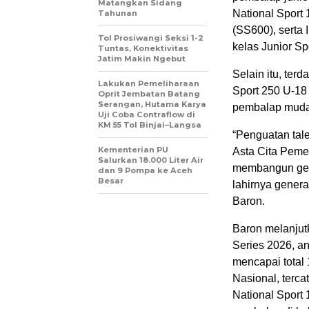
Matangkan Sidang
National Sport
Tahunan
(SS600), serta 
Tol Prosiwangi Seksi 1-2
kelas Junior Sp
Tuntas, Konektivitas
Jatim Makin Ngebut
Selain itu, ter
Lakukan Pemeliharaan
Sport 250 U-18
Oprit Jembatan Batang
Serangan, Hutama Karya
pembalap muda 
Uji Coba Contraflow di
KM 55 Tol Binjai–Langsa
“Penguatan tal
Kementerian PU
Asta Cita Pem
Salurkan 18.000 Liter Air
membangun gene
dan 9 Pompa ke Aceh
Besar
lahirnya genera
Baron.
Baron melanjut
Series 2026, an
mencapai total
Nasional, terca
National Sport 