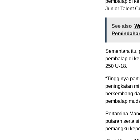
pembalap di kel
Junior Talent C
See also
Wa
Pemindahan
Sementara itu, 
pembalap di ke
250 U-18.
“Tingginya par
peningkatan min
berkembang dan 
pembalap muda 
Pertamina Mand
putaran serta 
pemangku kepent