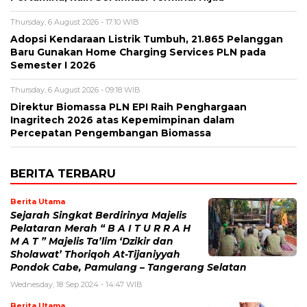
Thursday, 6 August 2026 - 17:10 WIB
Adopsi Kendaraan Listrik Tumbuh, 21.865 Pelanggan
Baru Gunakan Home Charging Services PLN pada
Semester I 2026
Thursday, 6 August 2026 - 09:18 WIB
Direktur Biomassa PLN EPI Raih Penghargaan
Inagritech 2026 atas Kepemimpinan dalam
Percepatan Pengembangan Biomassa
BERITA TERBARU
Berita Utama
Sejarah Singkat Berdirinya Majelis
Pelataran Merah “ B A I T U R R A H
M A T ” Majelis Ta’lim ‘Dzikir dan
Sholawat’ Thoriqoh At-Tijaniyyah
Pondok Cabe, Pamulang – Tangerang Selatan
Wednesday, 18 Sep 2024 - 14:47 WIB
Berita Utama