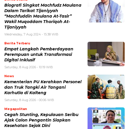
Biografi Singkat Machfudz Maulana
Dalam Tarikat Tijaniyyah
“Machfuddin Maulana At-Tasir”
Wakil Muqoddam Thoriqoh At-
Tijaniyyah
Wednesday, 7 Aug 2024 - 15:38 WIB
Berita Terbaru
Empat Langkah Pemberdayaan
Perempuan untuk Transformasi
Digital Inklusif
Saturday, 8 Aug 2026 - 10:19 WIB
News
Kementerian PU Kerahkan Personel
dan Truk Tangki Air Tangani
Karhutla di Kalteng
Saturday, 8 Aug 2026 - 00:06 WIB
Megapolitan
Cegah Stunting, Kepulauan Seribu
Ajak Calon Pengantin Siapkan
Kesehatan Sejak Dini