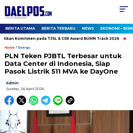
BERITA UTAMA
BERITA TERBARU
NEWS
EKONOMI – BISN
tikan Komitmen pada TJSL & CSR Award BUMN Track 2026
Kun
/
Home
Energy
PLN Teken PJBTL Terbesar untuk
Data Center di Indonesia, Siap
Pasok Listrik 511 MVA ke DayOne
Admin
Sunday, 26 April 2026