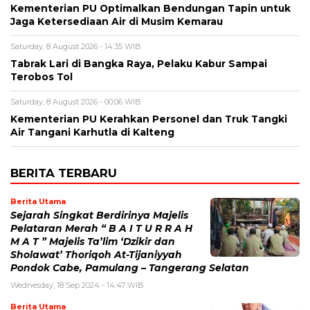
Kementerian PU Optimalkan Bendungan Tapin untuk
Jaga Ketersediaan Air di Musim Kemarau
Saturday, 8 August 2026 - 14:35 WIB
Tabrak Lari di Bangka Raya, Pelaku Kabur Sampai
Terobos Tol
Saturday, 8 August 2026 - 00:06 WIB
Kementerian PU Kerahkan Personel dan Truk Tangki
Air Tangani Karhutla di Kalteng
BERITA TERBARU
Berita Utama
Sejarah Singkat Berdirinya Majelis
Pelataran Merah “ B A I T U R R A H
M A T ” Majelis Ta’lim ‘Dzikir dan
Sholawat’ Thoriqoh At-Tijaniyyah
Pondok Cabe, Pamulang – Tangerang Selatan
Wednesday, 18 Sep 2024 - 14:47 WIB
Berita Utama