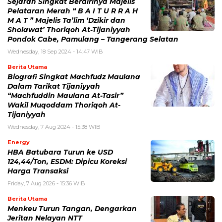
Sejarah Singkat Berdirinya Majelis
Pelataran Merah “ B A I T U R R A H
M A T ” Majelis Ta’lim ‘Dzikir dan
Sholawat’ Thoriqoh At-Tijaniyyah
Pondok Cabe, Pamulang – Tangerang Selatan
Wednesday, 18 Sep 2024 - 14:47 WIB
Berita Utama
Biografi Singkat Machfudz Maulana
Dalam Tarikat Tijaniyyah
“Machfuddin Maulana At-Tasir”
Wakil Muqoddam Thoriqoh At-
Tijaniyyah
Wednesday, 7 Aug 2024 - 15:38 WIB
Energy
HBA Batubara Turun ke USD
124,44/Ton, ESDM: Dipicu Koreksi
Harga Transaksi
Friday, 7 Aug 2026 - 15:36 WIB
Berita Utama
Menkeu Turun Tangan, Dengarkan
Jeritan Nelayan NTT