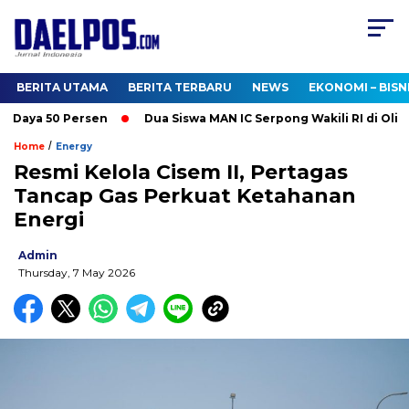
BERITA UTAMA
BERITA TERBARU
NEWS
EKONOMI – BISN
Daya 50 Persen
Dua Siswa MAN IC Serpong Wakili RI di Olimpi
/
Home
Energy
Resmi Kelola Cisem II, Pertagas
Tancap Gas Perkuat Ketahanan
Energi
Admin
Thursday, 7 May 2026