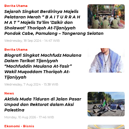
Berita Utama
Sejarah Singkat Berdirinya Majelis
Pelataran Merah “ B A I T U R R A H
M A T ” Majelis Ta’lim ‘Dzikir dan
Sholawat’ Thoriqoh At-Tijaniyyah
Pondok Cabe, Pamulang – Tangerang Selatan
Wednesday, 18 Sep 2024 - 14:47 WIB
Berita Utama
Biografi Singkat Machfudz Maulana
Dalam Tarikat Tijaniyyah
“Machfuddin Maulana At-Tasir”
Wakil Muqoddam Thoriqoh At-
Tijaniyyah
Wednesday, 7 Aug 2024 - 15:38 WIB
News
Aktivis Muda Tiduran di Jalan Pasar
Unpad dan Rektorat dalam Aksi
Palestina
Monday, 10 Aug 2026 - 17:46 WIB
Ekonomi - Bisnis