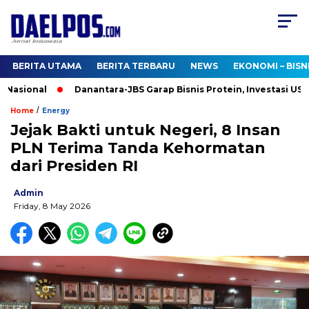
BERITA UTAMA
BERITA TERBARU
NEWS
EKONOMI – BISN
sional
Danantara-JBS Garap Bisnis Protein, Investasi US$2,5 M
/
Home
Energy
Jejak Bakti untuk Negeri, 8 Insan
PLN Terima Tanda Kehormatan
dari Presiden RI
Admin
Friday, 8 May 2026