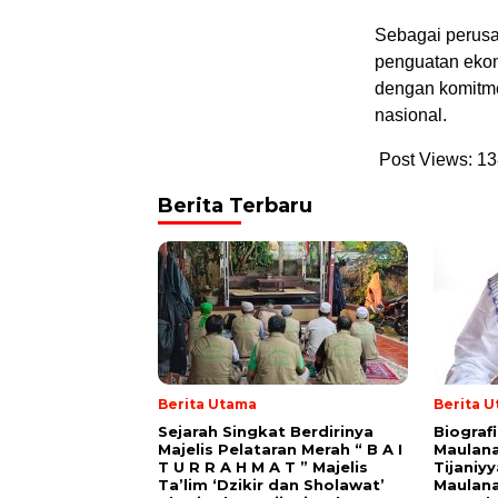
Sebagai perusah
penguatan eko
dengan komitm
nasional.
Post Views:
13
Berita Terbaru
Berita Utama
Berita 
Sejarah Singkat Berdirinya
Biograf
Majelis Pelataran Merah “ B A I
Maulana
T U R R A H M A T ” Majelis
Tijaniy
Ta’lim ‘Dzikir dan Sholawat’
Maulana