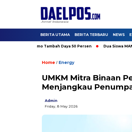
BERITA UTAMA
BERITA TERBARU
NEWS
E
6, Nikmati Promo Tambah Daya 50 Persen
Dua Siswa MAN IC Ser
Home
Energy
/
UMKM Mitra Binaan Pe
Menjangkau Penumpan
Admin
Friday, 8 May 2026