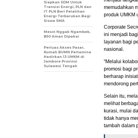
Siapkan SDM Untuk
Transisi Energi, PLN dan
memudahkan ma
IT PLN Beri Pelatihan
produk UMKM un
Energi Terbarukan Bagi
Siswa SMA
Corporate Secr
Mesin Nggak Ngambek,
ini menjadi bag
B50 Aman Dipakai
layanan bagi 
Perluas Akses Pasar,
nasional.
Rumah BUMN Pertamina
Hadirkan 13 UMKM di
“Melalui kolabo
Jambore Provinsi
Sulawesi Tengah
promosi bagi p
berharap inisia
mendorong pert
Selain itu, mel
melihat berbag
kurasi, mulai d
tidak hanya me
tambah dalam 