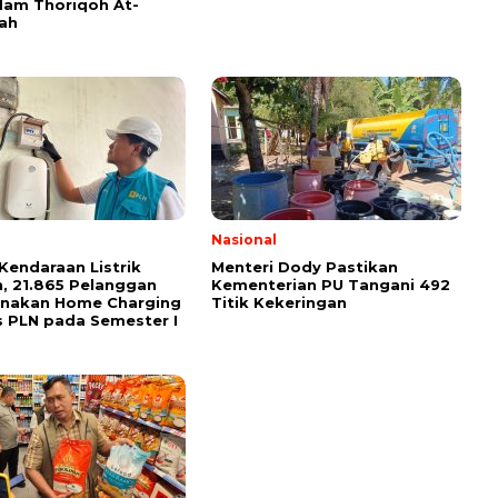
am Thoriqoh At-
yah
Nasional
Kendaraan Listrik
Menteri Dody Pastikan
, 21.865 Pelanggan
Kementerian PU Tangani 492
unakan Home Charging
Titik Kekeringan
s PLN pada Semester I