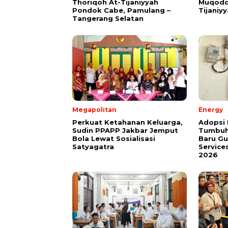
Thoriqoh At-Tijaniyyah
Muqodd
Pondok Cabe, Pamulang –
Tijaniy
Tangerang Selatan
Megapolitan
Energy
Perkuat Ketahanan Keluarga,
Adopsi 
Sudin PPAPP Jakbar Jemput
Tumbuh
Bola Lewat Sosialisasi
Baru G
Satyagatra
Service
2026