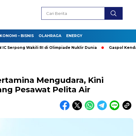
KONOMI – BISNIS
OLAHRAGA
ENERGY
pong Wakili RI di Olimpiade Nuklir Dunia
Gaspol Kendaraan L
rtamina Mengudara, Kini
g Pesawat Pelita Air