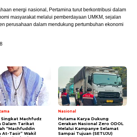
aan energi nasional, Pertamina turut berkontribusi dalam
nomi masyarakat melalui pemberdayaan UMKM, sejalan
en perusahaan dalam mendukung pertumbuhan ekonomi
8
Utama
Nasional
i Singkat Machfudz
Hutama Karya Dukung
 Dalam Tarikat
Gerakan Nasional Zero ODOL
yah “Machfuddin
Melalui Kampanye Selamat
 At-Tasir” Wakil
Sampai Tujuan (SETUJU)