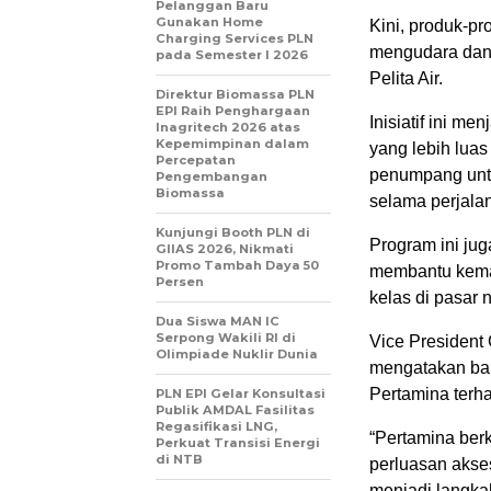
Pelanggan Baru
Gunakan Home
Kini, produk-p
Charging Services PLN
mengudara dan 
pada Semester I 2026
Pelita Air.
Direktur Biomassa PLN
EPI Raih Penghargaan
Inisiatif ini m
Inagritech 2026 atas
Kepemimpinan dalam
yang lebih lua
Percepatan
penumpang untu
Pengembangan
Biomassa
selama perjala
Kunjungi Booth PLN di
Program ini ju
GIIAS 2026, Nikmati
Promo Tambah Daya 50
membantu kema
Persen
kelas di pasar 
Dua Siswa MAN IC
Serpong Wakili RI di
Vice President
Olimpiade Nuklir Dunia
mengatakan bah
Pertamina terh
PLN EPI Gelar Konsultasi
Publik AMDAL Fasilitas
Regasifikasi LNG,
“Pertamina ber
Perkuat Transisi Energi
di NTB
perluasan akse
menjadi langkah