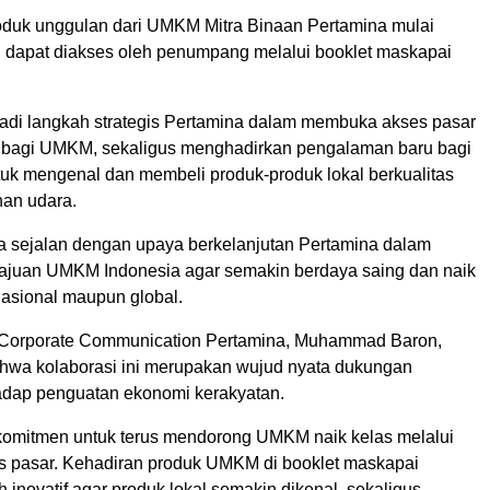
roduk unggulan dari UMKM Mitra Binaan Pertamina mulai
dapat diakses oleh penumpang melalui booklet maskapai
enjadi langkah strategis Pertamina dalam membuka akses pasar
s bagi UMKM, sekaligus menghadirkan pengalaman baru bagi
k mengenal dan membeli produk-produk lokal berkualitas
nan udara.
ga sejalan dengan upaya berkelanjutan Pertamina dalam
juan UMKM Indonesia agar semakin berdaya saing dan naik
nasional maupun global.
 Corporate Communication Pertamina, Muhammad Baron,
wa kolaborasi ini merupakan wujud nyata dukungan
adap penguatan ekonomi kerakyatan.
komitmen untuk terus mendorong UMKM naik kelas melalui
s pasar. Kehadiran produk UMKM di booklet maskapai
 inovatif agar produk lokal semakin dikenal, sekaligus