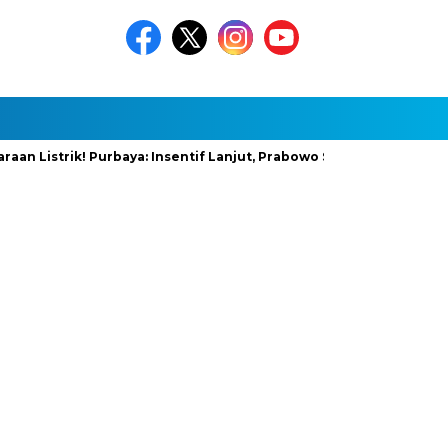
istrik! Purbaya: Insentif Lanjut, Prabowo Siapkan Stimulus Baru