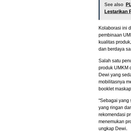
See also
PL
Lestarikan 
Kolaborasi ini
pembinaan UMKM
kualitas produ
dan berdaya sa
Salah satu pen
produk UMKM dal
Dewi yang seda
mobilitasnya m
booklet maskap
“Sebagai yang 
yang ringan dan
rekomendasi pr
menemukan prod
ungkap Dewi.