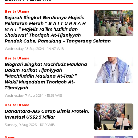
Berita Utama
Sejarah Singkat Berdirinya Majelis
Pelataran Merah “ B A I T U R R A H
M A T ” Majelis Ta’lim ‘Dzikir dan
Sholawat’ Thoriqoh At-Tijaniyyah
Pondok Cabe, Pamulang – Tangerang Selatan
Wednesday, 18 Sep 2024 - 14:47 WIB
Berita Utama
Biografi Singkat Machfudz Maulana
Dalam Tarikat Tijaniyyah
“Machfuddin Maulana At-Tasir”
Wakil Muqoddam Thoriqoh At-
Tijaniyyah
Wednesday, 7 Aug 2024 - 15:38 WIB
Berita Utama
Danantara-JBS Garap Bisnis Protein,
Investasi US$2,5 Miliar
Sunday, 9 Aug 2026 - 16:19 WIB
News