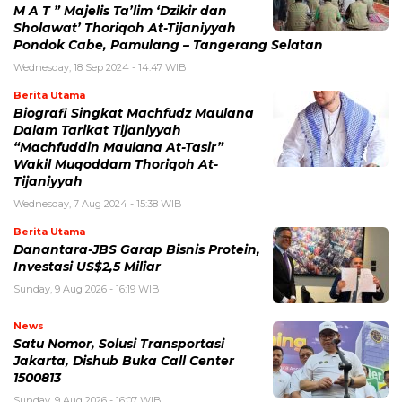
M A T ” Majelis Ta’lim ‘Dzikir dan
Sholawat’ Thoriqoh At-Tijaniyyah
Pondok Cabe, Pamulang – Tangerang Selatan
Wednesday, 18 Sep 2024 - 14:47 WIB
Berita Utama
Biografi Singkat Machfudz Maulana
Dalam Tarikat Tijaniyyah
“Machfuddin Maulana At-Tasir”
Wakil Muqoddam Thoriqoh At-
Tijaniyyah
Wednesday, 7 Aug 2024 - 15:38 WIB
Berita Utama
Danantara-JBS Garap Bisnis Protein,
Investasi US$2,5 Miliar
Sunday, 9 Aug 2026 - 16:19 WIB
News
Satu Nomor, Solusi Transportasi
Jakarta, Dishub Buka Call Center
1500813
Sunday, 9 Aug 2026 - 16:07 WIB