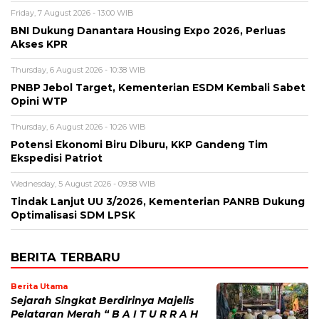
Friday, 7 August 2026 - 13:00 WIB
BNI Dukung Danantara Housing Expo 2026, Perluas
Akses KPR
Thursday, 6 August 2026 - 10:38 WIB
PNBP Jebol Target, Kementerian ESDM Kembali Sabet
Opini WTP
Thursday, 6 August 2026 - 10:26 WIB
Potensi Ekonomi Biru Diburu, KKP Gandeng Tim
Ekspedisi Patriot
Wednesday, 5 August 2026 - 09:58 WIB
Tindak Lanjut UU 3/2026, Kementerian PANRB Dukung
Optimalisasi SDM LPSK
BERITA TERBARU
Berita Utama
Sejarah Singkat Berdirinya Majelis
Pelataran Merah “ B A I T U R R A H