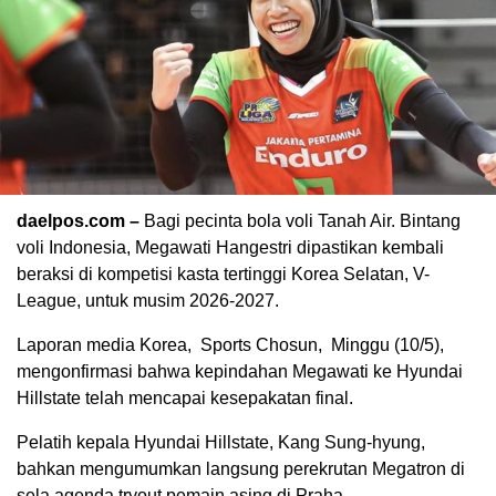
daelpos.com –
Bagi pecinta bola voli Tanah Air. Bintang
voli Indonesia,
Megawati Hangestri
dipastikan kembali
beraksi di kompetisi kasta tertinggi Korea Selatan, V-
League, untuk musim 2026-2027.
Laporan media Korea, Sports Chosun, Minggu (10/5),
mengonfirmasi bahwa kepindahan Megawati ke
Hyundai
Hillstate
telah mencapai kesepakatan final.
Pelatih kepala Hyundai Hillstate,
Kang Sung-hyung
,
bahkan mengumumkan langsung perekrutan Megatron di
sela agenda tryout pemain asing di
Praha
.