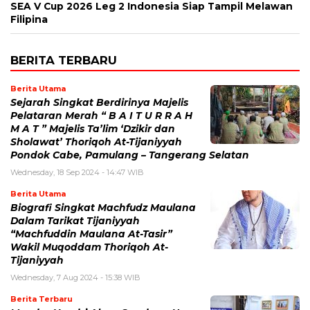
SEA V Cup 2026 Leg 2 Indonesia Siap Tampil Melawan
Filipina
BERITA TERBARU
Berita Utama
Sejarah Singkat Berdirinya Majelis
Pelataran Merah “ B A I T U R R A H
M A T ” Majelis Ta’lim ‘Dzikir dan
Sholawat’ Thoriqoh At-Tijaniyyah
Pondok Cabe, Pamulang – Tangerang Selatan
Wednesday, 18 Sep 2024 - 14:47 WIB
Berita Utama
Biografi Singkat Machfudz Maulana
Dalam Tarikat Tijaniyyah
“Machfuddin Maulana At-Tasir”
Wakil Muqoddam Thoriqoh At-
Tijaniyyah
Wednesday, 7 Aug 2024 - 15:38 WIB
Berita Terbaru