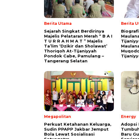
Berita Utama
Berita 
Sejarah Singkat Berdirinya
Biograf
Majelis Pelataran Merah “ B A I
Maulana
T U R R A H M A T ” Majelis
Tijaniy
Ta’lim ‘Dzikir dan Sholawat’
Maulana
Thoriqoh At-Tijaniyyah
Muqodd
Pondok Cabe, Pamulang –
Tijaniy
Tangerang Selatan
Megapolitan
Energy
Perkuat Ketahanan Keluarga,
Adopsi 
Sudin PPAPP Jakbar Jemput
Tumbuh
Bola Lewat Sosialisasi
Baru G