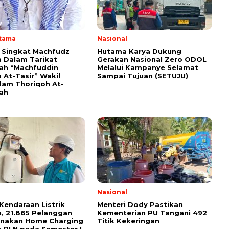
Utama
Nasional
i Singkat Machfudz
Hutama Karya Dukung
 Dalam Tarikat
Gerakan Nasional Zero ODOL
yah “Machfuddin
Melalui Kampanye Selamat
 At-Tasir” Wakil
Sampai Tujuan (SETUJU)
am Thoriqoh At-
yah
Nasional
Kendaraan Listrik
Menteri Dody Pastikan
, 21.865 Pelanggan
Kementerian PU Tangani 492
unakan Home Charging
Titik Kekeringan