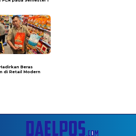
s PLN pada Semester I
l
Hadirkan Beras
 di Retail Modern