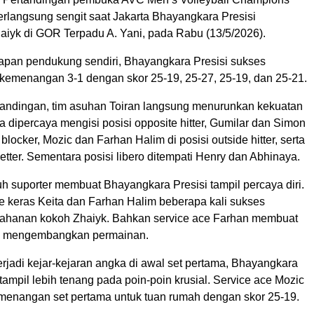
rlangsung sengit saat Jakarta Bhayangkara Presisi
iyk di GOR Terpadu A. Yani, pada Rabu (13/5/2026).
apan pendukung sendiri, Bhayangkara Presisi sukses
menangan 3-1 dengan skor 25-19, 25-27, 25-19, dan 25-21.
tandingan, tim asuhan Toiran langsung menurunkan kekuatan
ta dipercaya mengisi posisi opposite hitter, Gumilar dan Simon
blocker, Mozic dan Farhan Halim di posisi outside hitter, serta
etter. Sementara posisi libero ditempati Henry dan Abhinaya.
 suporter membuat Bhayangkara Presisi tampil percaya diri.
e keras Keita dan Farhan Halim beberapa kali sukses
ahanan kokoh Zhaiyk. Bahkan service ace Farhan membuat
an mengembangkan permainan.
rjadi kejar-kejaran angka di awal set pertama, Bhayangkara
ampil lebih tenang pada poin-poin krusial. Service ace Mozic
enangan set pertama untuk tuan rumah dengan skor 25-19.