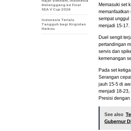
Hajar Vietnam, Indonesia
Memasuki set k
Melenggang ke Final
SEA V Cup 2026
memanfaatkan s
sempat unggul 
Indonesia Terlalu
Tangguh bagi Kirgistan
menjadi 15-17.
Haikou
Duel sengit ter
pertandingan 
servis dan spi
kemenangan set
Pada set ketig
Serangan cepat
jauh 15-5 di aw
menjadi 18-23
Presisi dengan 
See also
Te
Gubernur DK