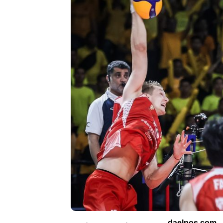
daelpos.com
–