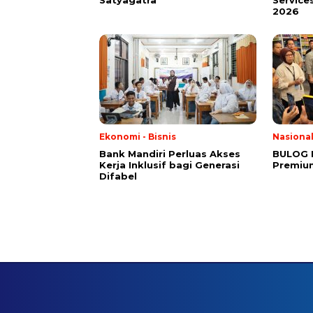
Satyagatra
Service
2026
Ekonomi - Bisnis
Nasiona
Bank Mandiri Perluas Akses
BULOG 
Kerja Inklusif bagi Generasi
Premium
Difabel