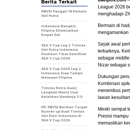
Berita Terkait
League 2026 be
PBVSI Panggil 18 Pemain
menghadapi Zha
Voli Putra
Bermain di had
Indonesia Bangkit,
Filipina Ditaklukkan
mengamankan ke
Empat Set
Sejak awal per
SEA V Cup Leg 2 Timnas
Voli Putra Indonesia
terbaiknya. Kei
Pastikan Tiket Semifinal
sebagai middle 
SEA V Cup 2026
Nizar sebagai s
SEA V Cup 2026 Leg 2
Indonesia Siap Tampil
Dukungan penuh
Melawan Filipina
Kombinasi spik
Timnas Putra Awali
menembus pert
Langkah Manis Usai
Kalahkan Kamboja 3-0
lawan kesulit
PP. PBVSI Berikan Target
Meski sempat te
Runner-up buat Timnas
Presisi mampu t
Voli Putri Indonesia di
SEA V Cup 2026
memastikan kem