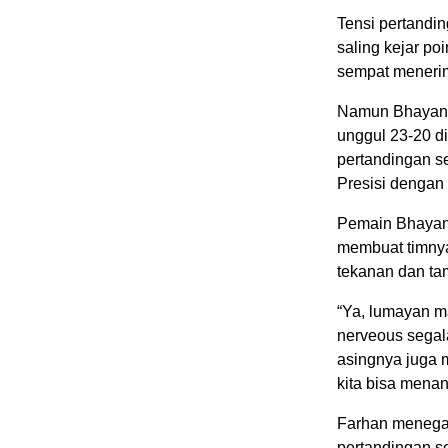
Tensi pertandi
saling kejar po
sempat menerim
Namun Bhayang
unggul 23-20 di
pertandingan 
Presisi dengan 
Pemain Bhayang
membuat timnya
tekanan dan ta
“Ya, lumayan m
nerveous segala
asingnya juga 
kita bisa menan
Farhan menega
pertandingan se