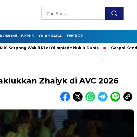
KONOMI – BISNIS
OLAHRAGA
ENERGY
ong Wakili RI di Olimpiade Nuklir Dunia
Gaspol Kendaraan Lis
aklukkan Zhaiyk di AVC 2026