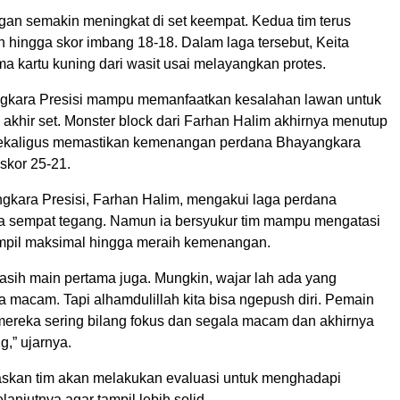
ngan semakin meningkat di set keempat. Kedua tim terus
in hingga skor imbang 18-18. Dalam laga tersebut, Keita
a kartu kuning dari wasit usai melayangkan protes.
kara Presisi mampu memanfaatkan kesalahan lawan untuk
 akhir set. Monster block dari Farhan Halim akhirnya menutup
sekaligus memastikan kemenangan perdana Bhayangkara
skor 25-21.
kara Presisi, Farhan Halim, mengakui laga perdana
 sempat tegang. Namun ia bersyukur tim mampu mengatasi
mpil maksimal hingga meraih kemenangan.
asih main pertama juga. Mungkin, wajar lah ada yang
 macam. Tapi alhamdulillah kita bisa ngepush diri. Pemain
mereka sering bilang fokus dan segala macam dan akhirnya
g,” ujarnya.
skan tim akan melakukan evaluasi untuk menghadapi
lanjutnya agar tampil lebih solid.