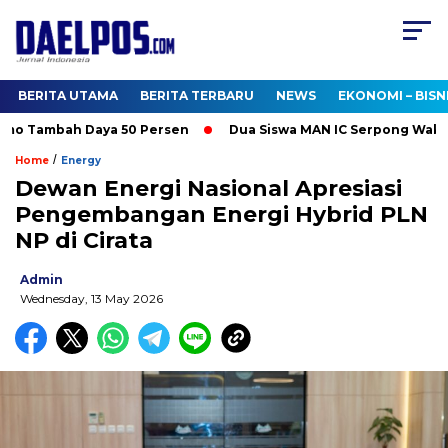
BERITA UTAMA
BERITA TERBARU
NEWS
EKONOMI – BISN
o Tambah Daya 50 Persen
Dua Siswa MAN IC Serpong Wakili RI 
/
Home
Energy
Dewan Energi Nasional Apresiasi
Pengembangan Energi Hybrid PLN
NP di Cirata
Admin
Wednesday, 13 May 2026