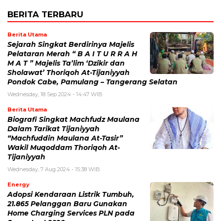
BERITA TERBARU
Berita Utama
Sejarah Singkat Berdirinya Majelis
Pelataran Merah “ B A I T U R R A H
M A T ” Majelis Ta’lim ‘Dzikir dan
Sholawat’ Thoriqoh At-Tijaniyyah
Pondok Cabe, Pamulang – Tangerang Selatan
Wednesday, 18 Sep 2024 - 14:47 WIB
Berita Utama
Biografi Singkat Machfudz Maulana
Dalam Tarikat Tijaniyyah
“Machfuddin Maulana At-Tasir”
Wakil Muqoddam Thoriqoh At-
Tijaniyyah
Wednesday, 7 Aug 2024 - 15:38 WIB
Energy
Adopsi Kendaraan Listrik Tumbuh,
21.865 Pelanggan Baru Gunakan
Home Charging Services PLN pada