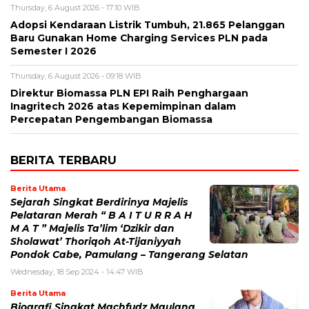
Thursday, 6 August 2026 - 17:10 WIB
Adopsi Kendaraan Listrik Tumbuh, 21.865 Pelanggan
Baru Gunakan Home Charging Services PLN pada
Semester I 2026
Thursday, 6 August 2026 - 09:18 WIB
Direktur Biomassa PLN EPI Raih Penghargaan
Inagritech 2026 atas Kepemimpinan dalam
Percepatan Pengembangan Biomassa
BERITA TERBARU
Berita Utama
Sejarah Singkat Berdirinya Majelis
Pelataran Merah “ B A I T U R R A H
M A T ” Majelis Ta’lim ‘Dzikir dan
Sholawat’ Thoriqoh At-Tijaniyyah
Pondok Cabe, Pamulang – Tangerang Selatan
Wednesday, 18 Sep 2024 - 14:47 WIB
Berita Utama
Biografi Singkat Machfudz Maulana