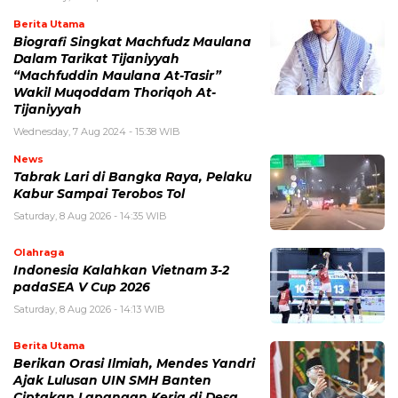
Berita Utama
Biografi Singkat Machfudz Maulana
Dalam Tarikat Tijaniyyah
“Machfuddin Maulana At-Tasir”
Wakil Muqoddam Thoriqoh At-
Tijaniyyah
Wednesday, 7 Aug 2024 - 15:38 WIB
News
Tabrak Lari di Bangka Raya, Pelaku
Kabur Sampai Terobos Tol
Saturday, 8 Aug 2026 - 14:35 WIB
Olahraga
Indonesia Kalahkan Vietnam 3-2
padaSEA V Cup 2026
Saturday, 8 Aug 2026 - 14:13 WIB
Berita Utama
Berikan Orasi Ilmiah, Mendes Yandri
Ajak Lulusan UIN SMH Banten
Ciptakan Lapangan Kerja di Desa