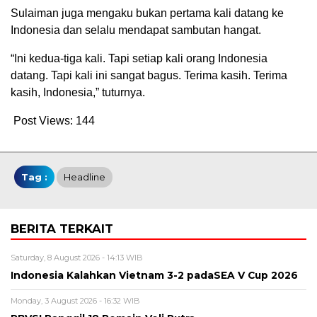
Sulaiman juga mengaku bukan pertama kali datang ke
Indonesia dan selalu mendapat sambutan hangat.
“Ini kedua-tiga kali. Tapi setiap kali orang Indonesia
datang. Tapi kali ini sangat bagus. Terima kasih. Terima
kasih, Indonesia,” tuturnya.
Post Views:
144
Tag :
Headline
BERITA TERKAIT
Saturday, 8 August 2026 - 14:13 WIB
Indonesia Kalahkan Vietnam 3-2 padaSEA V Cup 2026
Monday, 3 August 2026 - 16:32 WIB