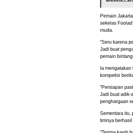
Pemain Jakarta
sekelas Foolad
muda.
“Seru karena p
Jadi buat peng
pemain bintang,
Ia mengatakan 
kompetisi berik
“Persiapan pas
Jadi buat adik-
penghargaan se
Sementara itu, 
timnya berhasi
“Terima kasih b