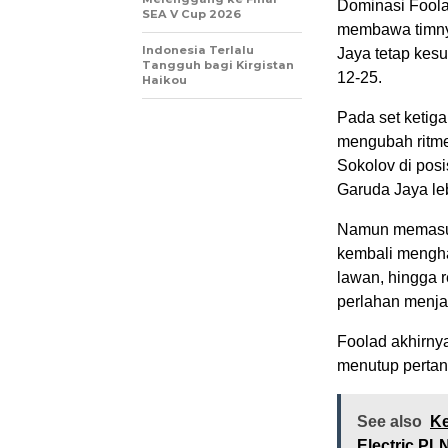
Dominasi Foolad
SEA V Cup 2026
membawa timnya
Indonesia Terlalu
Jaya tetap kes
Tangguh bagi Kirgistan
12-25.
Haikou
Pada set ketig
mengubah ritm
Sokolov di posi
Garuda Jaya leb
Namun memasuki
kembali menghan
lawan, hingga 
perlahan menja
Foolad akhirny
menutup pertan
See also
Ke
Electric PL