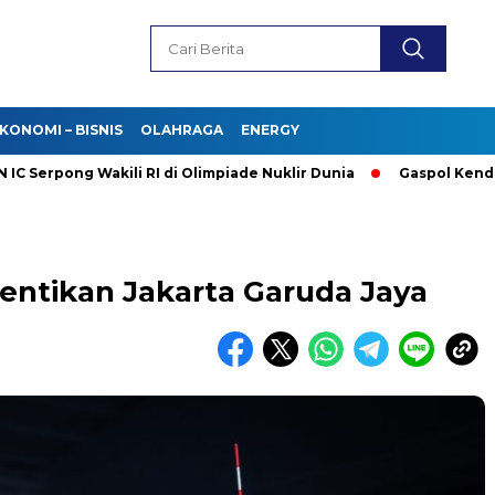
KONOMI – BISNIS
OLAHRAGA
ENERGY
pong Wakili RI di Olimpiade Nuklir Dunia
Gaspol Kendaraan Li
Hentikan Jakarta Garuda Jaya