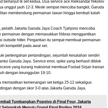
 berlanjut di set kedua. Dua service ace Aleksandar Nikolov
 unggul jauh 12-3. Meski sempat mencoba bangkit, Garuda
ulitan membendung permainan lawan hingga kembali kalah
a, pelatih Jakarta Garuda Jaya Coach Tjahjono mencoba
e permainan dengan memasukkan Nibras menggantikan
si outside hitter. Pergantian itu sempat membuat permainan
ih kompetitif pada awal set.
 pertengahan pertandingan, sejumlah kesalahan sendiri
tui Garuda Jaya. Service error, spike yang berhasil diblok
receive yang kurang maksimal membuat Foolad Sirjan Iranian
uh dengan keunggulan 19-10.
a memastikan kemenangan set ketiga 25-12 sekaligus
dingan dengan skor 3-0 atas Jakarta Garuda Jaya.
mbali Tumbangkan Popsivo di Final Four, Jakarta
N Selangkah Menuju Grand Final Proliga 2024