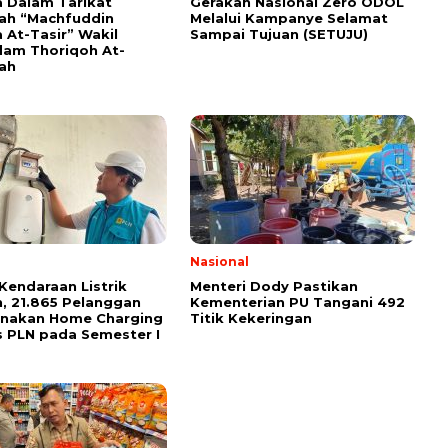
 Dalam Tarikat
Gerakan Nasional Zero ODOL
yah “Machfuddin
Melalui Kampanye Selamat
 At-Tasir” Wakil
Sampai Tujuan (SETUJU)
am Thoriqoh At-
yah
Nasional
Kendaraan Listrik
Menteri Dody Pastikan
, 21.865 Pelanggan
Kementerian PU Tangani 492
unakan Home Charging
Titik Kekeringan
s PLN pada Semester I