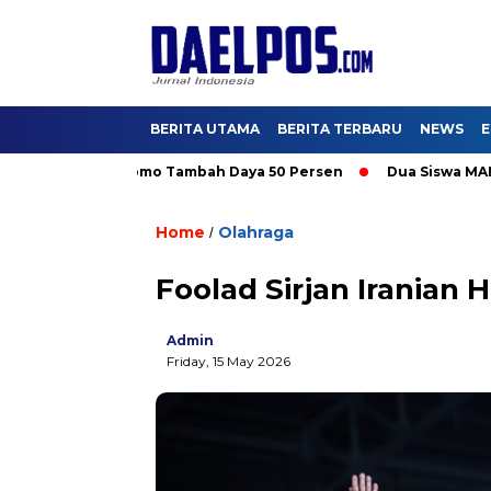
BERITA UTAMA
BERITA TERBARU
NEWS
E
, Nikmati Promo Tambah Daya 50 Persen
Dua Siswa MAN IC Ser
Home
Olahraga
/
Foolad Sirjan Iranian 
Admin
Friday, 15 May 2026