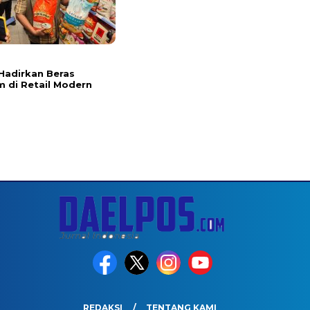
l
Hadirkan Beras
 di Retail Modern
REDAKSI
TENTANG KAMI