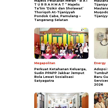
Majelis Pelataran Merah “ B A I
Maulana
T U R R A H M A T ” Majelis
Tijaniy
Ta’lim ‘Dzikir dan Sholawat’
Maulana
Thoriqoh At-Tijaniyyah
Muqodd
Pondok Cabe, Pamulang –
Tijaniy
Tangerang Selatan
Megapolitan
Energy
Perkuat Ketahanan Keluarga,
Adopsi 
Sudin PPAPP Jakbar Jemput
Tumbuh
Bola Lewat Sosialisasi
Baru G
Satyagatra
Service
2026