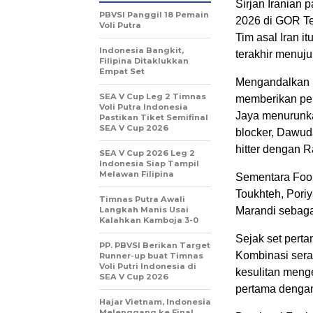
Sirjan Iranian
PBVSI Panggil 18 Pemain
2026 di GOR Ter
Voli Putra
Tim asal Iran i
Indonesia Bangkit,
terakhir menuju
Filipina Ditaklukkan
Empat Set
Mengandalkan 
SEA V Cup Leg 2 Timnas
memberikan per
Voli Putra Indonesia
Jaya menurunkan
Pastikan Tiket Semifinal
SEA V Cup 2026
blocker, Dawud
hitter dengan R
SEA V Cup 2026 Leg 2
Indonesia Siap Tampil
Melawan Filipina
Sementara Fool
Toukhteh, Pori
Timnas Putra Awali
Langkah Manis Usai
Marandi sebagai
Kalahkan Kamboja 3-0
Sejak set perta
PP. PBVSI Berikan Target
Kombinasi sera
Runner-up buat Timnas
Voli Putri Indonesia di
kesulitan meng
SEA V Cup 2026
pertama denga
Hajar Vietnam, Indonesia
Melenggang ke Final