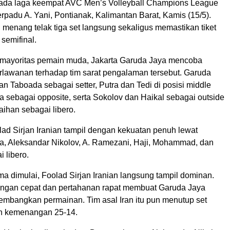
 pada laga keempat AVC Men’s Volleyball Champions League
padu A. Yani, Pontianak, Kalimantan Barat, Kamis (15/5).
tu menang telak tiga set langsung sekaligus memastikan tiket
 semifinal.
mayoritas pemain muda, Jakarta Garuda Jaya mencoba
lawanan terhadap tim sarat pengalaman tersebut. Garuda
 Taboada sebagai setter, Putra dan Tedi di posisi middle
a sebagai opposite, serta Sokolov dan Haikal sebagai outside
aihan sebagai libero.
ad Sirjan Iranian tampil dengan kekuatan penuh lewat
ya, Aleksandar Nikolov, A. Ramezani, Haji, Mohammad, dan
 libero.
ma dimulai, Foolad Sirjan Iranian langsung tampil dominan.
ngan cepat dan pertahanan rapat membuat Garuda Jaya
embangkan permainan. Tim asal Iran itu pun menutup set
n kemenangan 25-14.