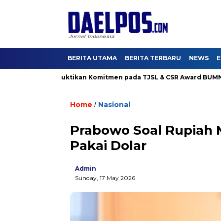
BERITA UTAMA
BERITA TERBARU
NEWS
E
ama Karya Buktikan Komitmen pada TJSL & CSR Award BUMN Track
Home
Nasional
/
Prabowo Soal Rupiah 
Pakai Dolar
Admin
Sunday, 17 May 2026