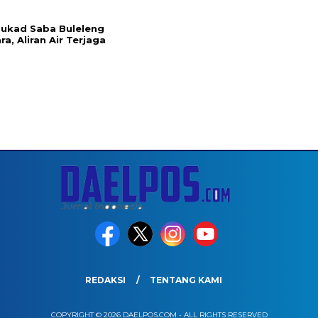
l
 Tukad Saba Buleleng
ra, Aliran Air Terjaga
REDAKSI
TENTANG KAMI
COPYRIGHT © 2026 DAELPOS.COM - ALL RIGHTS RESERVED