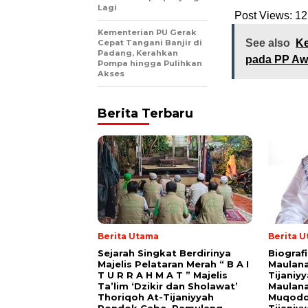
Lagi
Post Views:
12
Kementerian PU Gerak
See also
Ke
Cepat Tangani Banjir di
Padang, Kerahkan
pada PP Aw
Pompa hingga Pulihkan
Akses
Berita Terbaru
Berita Utama
Berita 
Sejarah Singkat Berdirinya
Biograf
Majelis Pelataran Merah “ B A I
Maulana
T U R R A H M A T ” Majelis
Tijaniy
Ta’lim ‘Dzikir dan Sholawat’
Maulana
Thoriqoh At-Tijaniyyah
Muqodd
Pondok Cabe, Pamulang –
Tijaniy