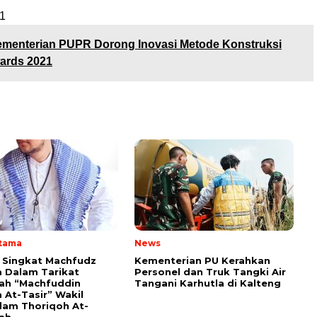
1
menterian PUPR Dorong Inovasi Metode Konstruksi
ards 2021
Utama
News
i Singkat Machfudz
Kementerian PU Kerahkan
 Dalam Tarikat
Personel dan Truk Tangki Air
yah “Machfuddin
Tangani Karhutla di Kalteng
 At-Tasir” Wakil
am Thoriqoh At-
yah