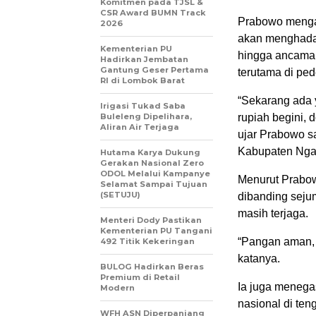
Komitmen pada TJSL &
CSR Award BUMN Track
Prabowo menga
2026
akan menghadap
Kementerian PU
hingga ancaman 
Hadirkan Jembatan
Gantung Geser Pertama
terutama di ped
RI di Lombok Barat
“Sekarang ada y
Irigasi Tukad Saba
Buleleng Dipelihara,
rupiah begini, d
Aliran Air Terjaga
ujar Prabowo 
Kabupaten Ngan
Hutama Karya Dukung
Gerakan Nasional Zero
ODOL Melalui Kampanye
Menurut Prabowo
Selamat Sampai Tujuan
(SETUJU)
dibanding seju
masih terjaga.
Menteri Dody Pastikan
Kementerian PU Tangani
“Pangan aman, 
492 Titik Kekeringan
katanya.
BULOG Hadirkan Beras
Premium di Retail
Ia juga menega
Modern
nasional di ten
WFH ASN Diperpanjang