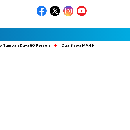
ah Daya 50 Persen
Dua Siswa MAN IC Serpong Wakili RI di Oli