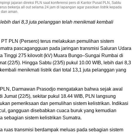
ingi jajaran direksi PLN saat konferensi pers di Kantor Pusat PLN, Sabtu
erus bekerja all out selama 24 jam di lapangan agar pasokan listrik kepada
p dan aman.
 lebih dari 8,3 juta pelanggan telah menikmati kembali
 PT PLN (Persero) terus melakukan pemulihan sistem
 Sumatra pascagangguan pada jaringan transmisi Saluran Udara
a Tinggi 275 kilovolt (kV) Muara Bungo–Sungai Rumbai di
at (22/5). Hingga Sabtu (23/5) pukul 10.00 WIB, lebih dari 8,3
kembali menikmati listrik dari total 13,1 juta pelanggan yang
a PLN, Darmawan Prasodjo mengatakan bahwa sejak awal
i Jumat (22/5), sekitar pukul 18.44 WIB, PLN langsung
kan pemeriksaan dan pemulihan sistem kelistrikan. Indikasi
cul, gangguan disebabkan cuaca buruk yang kemudian
 sebagian sistem kelistrikan Sumatra.
 ruas transmisi berdampak meluas pada sebagian sistem