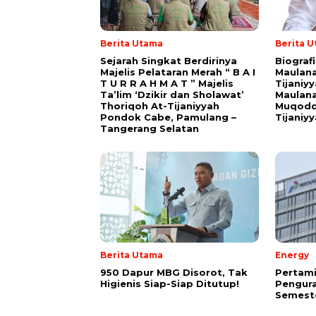
Berita Utama
Berita 
Sejarah Singkat Berdirinya
Biograf
Majelis Pelataran Merah “ B A I
Maulana
T U R R A H M A T ” Majelis
Tijaniy
Ta’lim ‘Dzikir dan Sholawat’
Maulana
Thoriqoh At-Tijaniyyah
Muqodd
Pondok Cabe, Pamulang –
Tijaniy
Tangerang Selatan
Berita Utama
Energy
950 Dapur MBG Disorot, Tak
Pertam
Higienis Siap-Siap Ditutup!
Pengura
Semeste