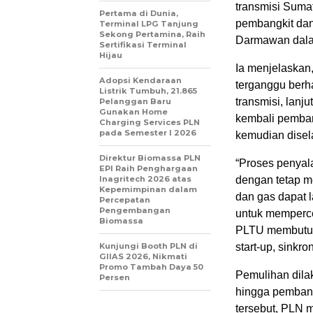
transmisi Suma
Pertama di Dunia,
pembangkit dan
Terminal LPG Tanjung
Sekong Pertamina, Raih
Darmawan dalam
Sertifikasi Terminal
Hijau
Ia menjelaskan,
Adopsi Kendaraan
terganggu berha
Listrik Tumbuh, 21.865
transmisi, lan
Pelanggan Baru
Gunakan Home
kembali pemban
Charging Services PLN
pada Semester I 2026
kemudian disela
Direktur Biomassa PLN
“Proses penyal
EPI Raih Penghargaan
Inagritech 2026 atas
dengan tetap m
Kepemimpinan dalam
dan gas dapat 
Percepatan
Pengembangan
untuk memperce
Biomassa
PLTU membutuhk
Kunjungi Booth PLN di
start-up, sinkr
GIIAS 2026, Nikmati
Promo Tambah Daya 50
Pemulihan dilak
Persen
hingga pembang
tersebut, PLN 