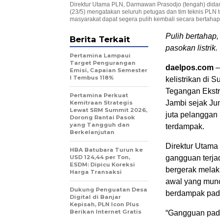
Direktur Utama PLN, Darmawan Prasodjo (tengah) didamp
(23/5) mengatakan seluruh petugas dan tim teknis PLN t
masyarakat dapat segera pulih kembali secara bertaha
Pulih bertahap,
Berita Terkait
pasokan listrik.
Pertamina Lampaui
Target Pengurangan
daelpos.com
–
Emisi, Capaian Semester
I Tembus 118%
kelistrikan di
Tegangan Ekstr
Pertamina Perkuat
Jambi sejak Jum
Kemitraan Strategis
Lewat SRM Summit 2026,
juta pelanggan 
Dorong Rantai Pasok
yang Tangguh dan
terdampak.
Berkelanjutan
Direktur Utam
HBA Batubara Turun ke
USD 124,44 per Ton,
gangguan terjad
ESDM: Dipicu Koreksi
bergerak melaku
Harga Transaksi
awal yang mun
Dukung Penguatan Desa
berdampak pada
Digital di Banjar
Kepisah, PLN Icon Plus
Berikan Internet Gratis
“Gangguan pada