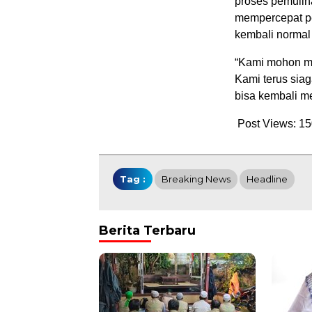
proses pemuliha
mempercepat pe
kembali normal
“Kami mohon ma
Kami terus siag
bisa kembali me
Post Views:
15
Tag :
Breaking News
Headline
Berita Terbaru