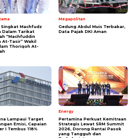
Utama
Megapolitan
i Singkat Machfudz
Gedung Abdul Muis Terbakar,
 Dalam Tarikat
Data Pajak DKI Aman
yah “Machfuddin
 At-Tasir” Wakil
am Thoriqoh At-
yah
Energy
ina Lampaui Target
Pertamina Perkuat Kemitraan
ngan Emisi, Capaian
Strategis Lewat SRM Summit
r I Tembus 118%
2026, Dorong Rantai Pasok
yang Tangguh dan