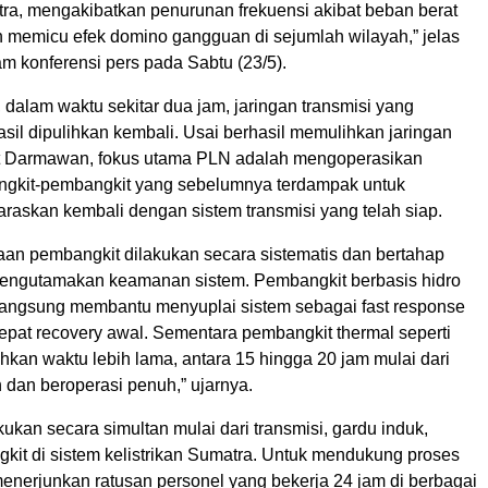
tra, mengakibatkan penurunan frekuensi akibat beban berat
 memicu efek domino gangguan di sejumlah wilayah,” jelas
 konferensi pers pada Sabtu (23/5).
 dalam waktu sekitar dua jam, jaringan transmisi yang
sil dipulihkan kembali. Usai berhasil memulihkan jaringan
jut Darmawan, fokus utama PLN adalah mengoperasikan
gkit-pembangkit yang sebelumnya terdampak untuk
raskan kembali dengan sistem transmisi yang telah siap.
aan pembangkit dilakukan secara sistematis dan bertahap
engutamakan keamanan sistem. Pembangkit berbasis hidro
langsung membantu menyuplai sistem sebagai fast response
pat recovery awal. Sementara pembangkit thermal seperti
an waktu lebih lama, antara 15 hingga 20 jam mulai dari
on dan beroperasi penuh,” ujarnya.
ukan secara simultan mulai dari transmisi, gardu induk,
kit di sistem kelistrikan Sumatra. Untuk mendukung proses
menerjunkan ratusan personel yang bekerja 24 jam di berbagai