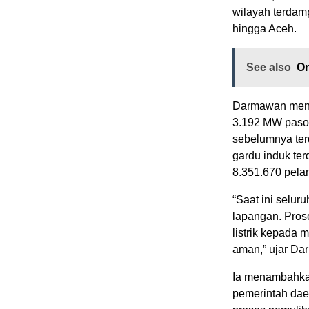
wilayah terdamp
hingga Aceh.
See also
On
Darmawan menja
3.192 MW pasoka
sebelumnya terd
gardu induk te
8.351.670 pela
“Saat ini selur
lapangan. Prose
listrik kepada 
aman,” ujar Da
Ia menambahka
pemerintah dae