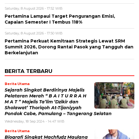
Saturday, 8 August 2026 - 17:52 WIB
Pertamina Lampaui Target Pengurangan Emisi,
Capaian Semester I Tembus 118%
Saturday, 8 August 2026 - 17:50 WIB
Pertamina Perkuat Kemitraan Strategis Lewat SRM
Summit 2026, Dorong Rantai Pasok yang Tangguh dan
Berkelanjutan
BERITA TERBARU
Berita Utama
Sejarah Singkat Berdirinya Majelis
Pelataran Merah “ B A I T U R R A H
M A T ” Majelis Ta’lim ‘Dzikir dan
Sholawat’ Thoriqoh At-Tijaniyyah
Pondok Cabe, Pamulang – Tangerang Selatan
Wednesday, 18 Sep 2024 - 14:47 WIB
Berita Utama
Biografi Singkat Machfudz Maulana