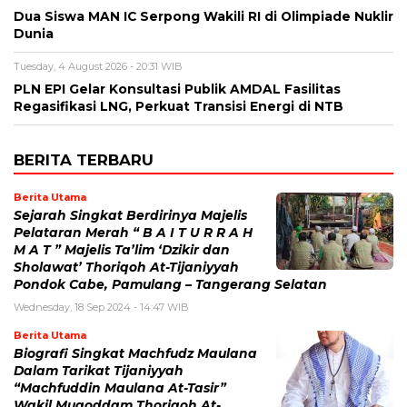
Dua Siswa MAN IC Serpong Wakili RI di Olimpiade Nuklir
Dunia
Tuesday, 4 August 2026 - 20:31 WIB
PLN EPI Gelar Konsultasi Publik AMDAL Fasilitas
Regasifikasi LNG, Perkuat Transisi Energi di NTB
BERITA TERBARU
Berita Utama
Sejarah Singkat Berdirinya Majelis
Pelataran Merah “ B A I T U R R A H
M A T ” Majelis Ta’lim ‘Dzikir dan
Sholawat’ Thoriqoh At-Tijaniyyah
Pondok Cabe, Pamulang – Tangerang Selatan
Wednesday, 18 Sep 2024 - 14:47 WIB
Berita Utama
Biografi Singkat Machfudz Maulana
Dalam Tarikat Tijaniyyah
“Machfuddin Maulana At-Tasir”
Wakil Muqoddam Thoriqoh At-