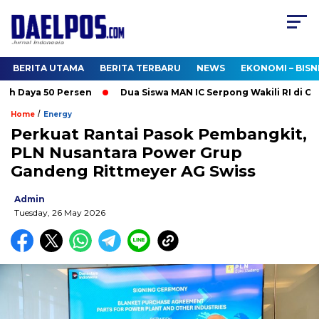
BERITA UTAMA
BERITA TERBARU
NEWS
EKONOMI – BISN
 Daya 50 Persen
Dua Siswa MAN IC Serpong Wakili RI di Olimp
/
Home
Energy
Perkuat Rantai Pasok Pembangkit,
PLN Nusantara Power Grup
Gandeng Rittmeyer AG Swiss
Admin
Tuesday, 26 May 2026