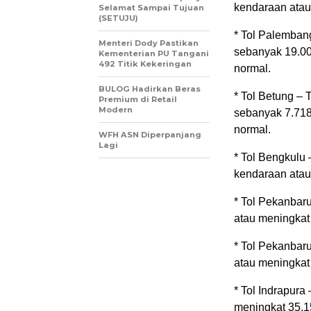
kendaraan atau
Selamat Sampai Tujuan
(SETUJU)
* Tol Palembang
Menteri Dody Pastikan
sebanyak 19.00
Kementerian PU Tangani
492 Titik Kekeringan
normal.
BULOG Hadirkan Beras
* Tol Betung –
Premium di Retail
Modern
sebanyak 7.718
normal.
WFH ASN Diperpanjang
Lagi
* Tol Bengkulu
kendaraan atau
* Tol Pekanbar
atau meningkat
* Tol Pekanbar
atau meningkat
* Tol Indrapur
meningkat 35,1