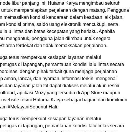
iode libur panjang ini, Hutama Karya mengimbau seluruh
n untuk mempersiapkan perjalanan dengan matang. Pengguna
an memastikan kondisi kendaraan dalam keadaan laik jalan,
m kondisi prima, saldo uang elektronik mencukupi, serta
lalu lintas dan batas kecepatan yang berlaku. Apabila
tau mengantuk, pengguna jalan diimbau untuk segera
 rest area terdekat dan tidak memaksakan perjalanan.
uga terus memperkuat kesiapan layanan melalui
etugas di lapangan, pemantauan kondisi lalu lintas secara
koordinasi dengan pihak terkait guna menjaga perjalanan
p aman, lancar, dan nyaman. Informasi terkini mengenai
ntas dan layanan jalan tol dapat diakses melalui akun resmi
llroad, aplikasi Mozy yang tersedia di App Store maupun
rta website resmi Hutama Karya sebagai bagian dari komitmen
lam #MelayaniSepenuhHati.
uga terus memperkuat kesiapan layanan melalui
etugas di lapangan, pemantauan kondisi lalu lintas secara