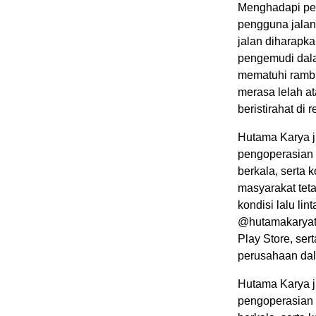
Menghadapi per
pengguna jala
jalan diharapk
pengemudi dala
mematuhi rambu 
merasa lelah a
beristirahat di
Hutama Karya j
pengoperasian p
berkala, serta 
masyarakat teta
kondisi lalu li
@hutamakaryato
Play Store, se
perusahaan da
Hutama Karya j
pengoperasian p