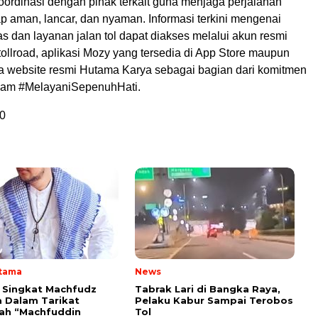
koordinasi dengan pihak terkait guna menjaga perjalanan
p aman, lancar, dan nyaman. Informasi terkini mengenai
ntas dan layanan jalan tol dapat diakses melalui akun resmi
llroad, aplikasi Mozy yang tersedia di App Store maupun
rta website resmi Hutama Karya sebagai bagian dari komitmen
lam #MelayaniSepenuhHati.
0
Utama
News
i Singkat Machfudz
Tabrak Lari di Bangka Raya,
 Dalam Tarikat
Pelaku Kabur Sampai Terobos
yah “Machfuddin
Tol