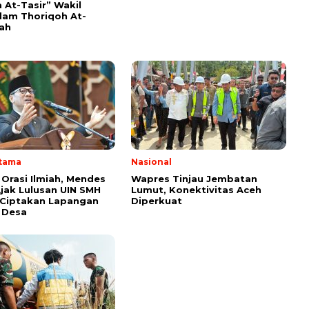
 At-Tasir” Wakil
am Thoriqoh At-
yah
Utama
Nasional
 Orasi Ilmiah, Mendes
Wapres Tinjau Jembatan
Ajak Lulusan UIN SMH
Lumut, Konektivitas Aceh
 Ciptakan Lapangan
Diperkuat
i Desa