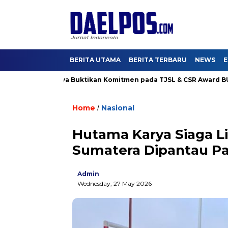
BERITA UTAMA
BERITA TERBARU
NEWS
E
Hutama Karya Buktikan Komitmen pada TJSL & CSR Award BUMN Tra
Home
Nasional
/
Hutama Karya Siaga Li
Sumatera Dipantau P
Admin
Wednesday, 27 May 2026