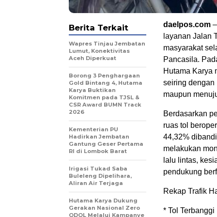
daelpos.com
–
Berita Terkait
layanan Jalan 
Wapres Tinjau Jembatan
masyarakat sela
Lumut, Konektivitas
Aceh Diperkuat
Pancasila. Pada
Hutama Karya m
Borong 3 Penghargaan
seiring dengan 
Gold Bintang 4, Hutama
Karya Buktikan
maupun menuju k
Komitmen pada TJSL &
CSR Award BUMN Track
2026
Berdasarkan pem
ruas tol berope
Kementerian PU
44,32% dibandi
Hadirkan Jembatan
Gantung Geser Pertama
melakukan moni
RI di Lombok Barat
lalu lintas, ke
Irigasi Tukad Saba
pendukung berfu
Buleleng Dipelihara,
Aliran Air Terjaga
Rekap Trafik H
Hutama Karya Dukung
Gerakan Nasional Zero
* Tol Terbangg
ODOL Melalui Kampanye