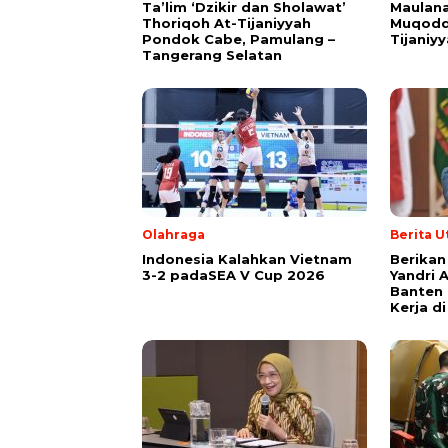
Ta’lim ‘Dzikir dan Sholawat’
Maulana
Thoriqoh At-Tijaniyyah
Muqodd
Pondok Cabe, Pamulang –
Tijaniy
Tangerang Selatan
Olahraga
Berita 
Indonesia Kalahkan Vietnam
Berikan
3-2 padaSEA V Cup 2026
Yandri 
Banten
Kerja d