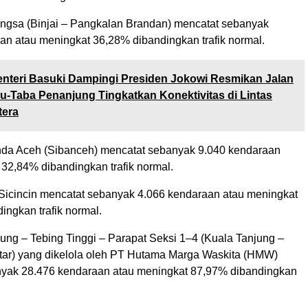
Langsa (Binjai – Pangkalan Brandan) mencatat sebanyak
an atau meningkat 36,28% dibandingkan trafik normal.
nteri Basuki Dampingi Presiden Jokowi Resmikan Jalan
u-Taba Penanjung Tingkatkan Konektivitas di Lintas
tera
Banda Aceh (Sibanceh) mencatat sebanyak 9.040 kendaraan
 32,84% dibandingkan trafik normal.
 Sicincin mencatat sebanyak 4.066 kendaraan atau meningkat
ngkan trafik normal.
jung – Tebing Tinggi – Parapat Seksi 1–4 (Kuala Tanjung –
ar) yang dikelola oleh PT Hutama Marga Waskita (HMW)
yak 28.476 kendaraan atau meningkat 87,97% dibandingkan