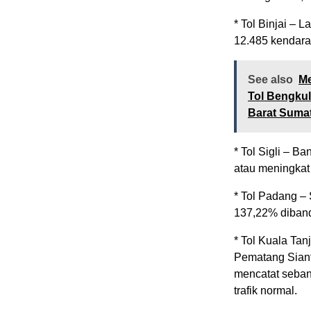
* Tol Binjai – 
12.485 kendara
See also
Me
Tol Bengkul
Barat Suma
* Tol Sigli – 
atau meningkat
* Tol Padang –
137,22% dibandi
* Tol Kuala Tan
Pematang Siant
mencatat seban
trafik normal.