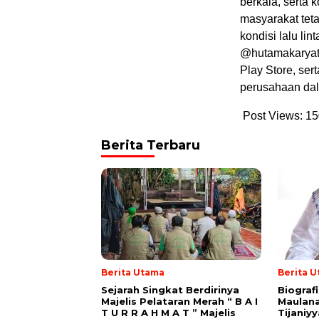
berkala, serta 
masyarakat teta
kondisi lalu li
@hutamakaryato
Play Store, se
perusahaan da
Post Views:
15
Berita Terbaru
Berita Utama
Berita 
Sejarah Singkat Berdirinya
Biograf
Majelis Pelataran Merah “ B A I
Maulana
T U R R A H M A T ” Majelis
Tijaniy