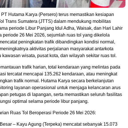
 PT Hutama Karya (Persero) terus memastikan kesiapan
Tol Trans Sumatera (JTTS) dalam mendukung mobilitas
ma periode Libur Panjang Idul Adha, Waisak, dan Hari Lahir
 periode 26 Mei 2026, sejumlah ruas tol yang dikelola
encatat peningkatan trafik dibandingkan kondisi normal,
meningkatnya aktivitas perjalanan masyarakat antarkota
awasan wisata, pusat kota, dan wilayah sekitar ruas tol.
antauan trafik harian, total kendaraan yang melintas pada
rasi tercatat mencapai 135.262 kendaraan, atau meningkat
ngkan trafik normal. Hutama Karya secara berkelanjutan
toring layanan operasional untuk menjaga kelancaran arus
siapan petugas di lapangan, serta memastikan seluruh fasilitas
ngsi optimal selama periode libur panjang.
arian Ruas Tol Beroperasi Periode 26 Mei 2026:
i Besar – Kayu Agung (Terpeka) mencatat sebanyak 15.073