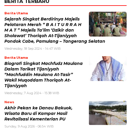
BERITA TERBARU
Berita Utama
Sejarah Singkat Berdirinya Majelis
Pelataran Merah “ B A I T U R R A H
M A T ” Majelis Ta’lim ‘Dzikir dan
Sholawat’ Thoriqoh At-Tijaniyyah
Pondok Cabe, Pamulang – Tangerang Selatan
Wednesday, 18 Sep 2024 - 14:47 WIB
Berita Utama
Biografi Singkat Machfudz Maulana
Dalam Tarikat Tijaniyyah
“Machfuddin Maulana At-Tasir”
Wakil Muqoddam Thoriqoh At-
Tijaniyyah
Wednesday, 7 Aug 2024 - 15:38 WIB
News
Akhir Pekan ke Danau Bakuok,
Wisata Baru di Kampar Hasil
Revitalisasi Kementerian PU
Sunday, 9 Aug 2026 - 06:54 WIB