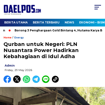
BERITA UTAMA
BERITA TERBARU
NEWS
EKONOMI – BISN
n
Borong 3 Penghargaan Gold Bintang 4, Hutama Karya Bukt
/
Home
Energy
Qurban untuk Negeri: PLN
Nusantara Power Hadirkan
Kebahagiaan di Idul Adha
Admin
Friday, 29 May 2026