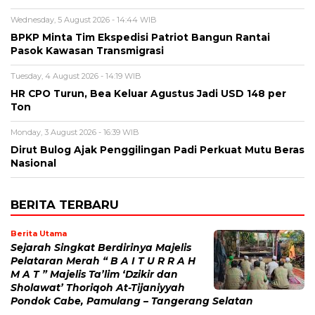
Wednesday, 5 August 2026 - 14:44 WIB
BPKP Minta Tim Ekspedisi Patriot Bangun Rantai
Pasok Kawasan Transmigrasi
Tuesday, 4 August 2026 - 14:19 WIB
HR CPO Turun, Bea Keluar Agustus Jadi USD 148 per
Ton
Monday, 3 August 2026 - 16:39 WIB
Dirut Bulog Ajak Penggilingan Padi Perkuat Mutu Beras
Nasional
BERITA TERBARU
Berita Utama
Sejarah Singkat Berdirinya Majelis
Pelataran Merah “ B A I T U R R A H
M A T ” Majelis Ta’lim ‘Dzikir dan
Sholawat’ Thoriqoh At-Tijaniyyah
Pondok Cabe, Pamulang – Tangerang Selatan