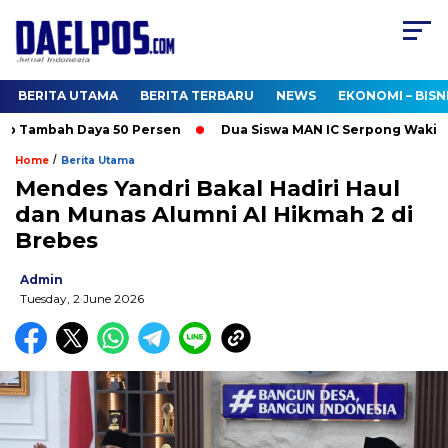
BERITA UTAMA
BERITA TERBARU
NEWS
EKONOMI – BISN
o Tambah Daya 50 Persen
Dua Siswa MAN IC Serpong Wakili RI 
/
Home
Berita Utama
Mendes Yandri Bakal Hadiri Haul
dan Munas Alumni Al Hikmah 2 di
Brebes
Admin
Tuesday, 2 June 2026