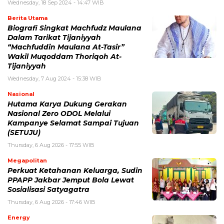
Wednesday, 18 Sep 2024 - 14:47 WIB
Berita Utama
Biografi Singkat Machfudz Maulana
Dalam Tarikat Tijaniyyah
“Machfuddin Maulana At-Tasir”
Wakil Muqoddam Thoriqoh At-
Tijaniyyah
Wednesday, 7 Aug 2024 - 15:38 WIB
Nasional
Hutama Karya Dukung Gerakan
Nasional Zero ODOL Melalui
Kampanye Selamat Sampai Tujuan
(SETUJU)
Thursday, 6 Aug 2026 - 17:55 WIB
Megapolitan
Perkuat Ketahanan Keluarga, Sudin
PPAPP Jakbar Jemput Bola Lewat
Sosialisasi Satyagatra
Thursday, 6 Aug 2026 - 17:46 WIB
Energy