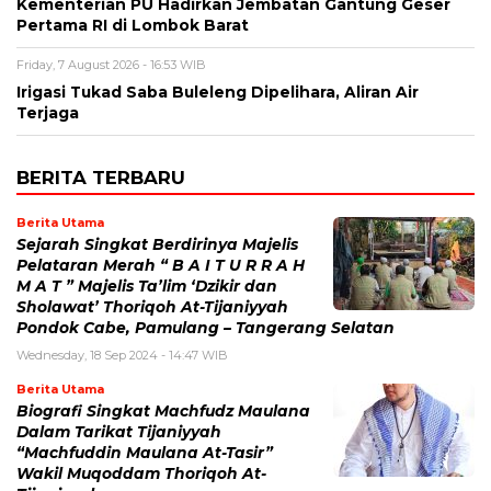
Kementerian PU Hadirkan Jembatan Gantung Geser
Pertama RI di Lombok Barat
Friday, 7 August 2026 - 16:53 WIB
Irigasi Tukad Saba Buleleng Dipelihara, Aliran Air
Terjaga
BERITA TERBARU
Berita Utama
Sejarah Singkat Berdirinya Majelis
Pelataran Merah “ B A I T U R R A H
M A T ” Majelis Ta’lim ‘Dzikir dan
Sholawat’ Thoriqoh At-Tijaniyyah
Pondok Cabe, Pamulang – Tangerang Selatan
Wednesday, 18 Sep 2024 - 14:47 WIB
Berita Utama
Biografi Singkat Machfudz Maulana
Dalam Tarikat Tijaniyyah
“Machfuddin Maulana At-Tasir”
Wakil Muqoddam Thoriqoh At-