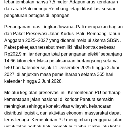
lebar jembatan hanya 7,5 meter. Adapun arus kendaraan
dari arah Pati menuju Rembang tetap difasilitasi sesuai
pengaturan petugas di lapangan.
Penanganan ruas Lingkar Juwana–Pati merupakan bagian
dari Paket Preservasi Jalan Kudus–Pati–Rembang Tahun
Anggaran 2025–2027 yang didanai melalui skema SBSN.
Paket pekerjaan tersebut memiliki nilai kontrak sebesar
Rp202,9 miliar dengan total penanganan efektif sepanjang
14,66 kilometer. Masa pelaksanaan berlangsung selama
540 hari kalender sejak 11 Desember 2025 hingga 3 Juni
2027, dilanjutkan masa pemeliharaan selama 365 hari
kalender hingga 2 Juni 2028.
Melalui kegiatan preservasi ini, Kementerian PU berharap
kemantapan jalan nasional di koridor Pantura semakin
meningkat sehingga konektivitas wilayah, kelancaran
distribusi logistik, dan aktivitas ekonomi masyarakat dapat
terus terjaga. Kementerian PU mengimbau pengguna jalan
untuk tetap berhati-hati, mematuhi rambu-rambu lalu lintas,