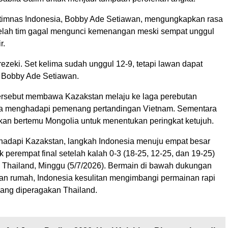
h timnas Indonesia, Bobby Ade Setiawan, mengungkapkan rasa
elah tim gagal mengunci kemenangan meski sempat unggul
r.
 rezeki. Set kelima sudah unggul 12-9, tetapi lawan dapat
r Bobby Ade Setiawan.
rsebut membawa Kazakstan melaju ke laga perebutan
ma menghadapi pemenang pertandingan Vietnam. Sementara
akan bertemu Mongolia untuk menentukan peringkat ketujuh.
adapi Kazakstan, langkah Indonesia menuju empat besar
ak perempat final setelah kalah 0-3 (18-25, 12-25, dan 19-25)
h Thailand, Minggu (5/7/2026). Bermain di bawah dukungan
uan rumah, Indonesia kesulitan mengimbangi permainan rapi
yang diperagakan Thailand.