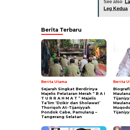
See also
La
Leg Kedua
Berita Terbaru
Berita Utama
Berita 
Sejarah Singkat Berdirinya
Biograf
Majelis Pelataran Merah “ B A I
Maulana
T U R R A H M A T ” Majelis
Tijaniy
Ta’lim ‘Dzikir dan Sholawat’
Maulana
Thoriqoh At-Tijaniyyah
Muqodd
Pondok Cabe, Pamulang –
Tijaniy
Tangerang Selatan