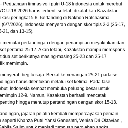
 Perjuangan timnas voli putri U-18 Indonesia untuk merebut
AVC U-18 2026 harus terhenti setelah dikalahkan Kazakstan
fikasi peringkat 5-8. Bertanding di Nakhon Ratchasima,
 (6/7/2026), Indonesia menyerah dengan skor tipis 2-3 (25-17,
5-21, dan 13-15).
h memulai pertandingan dengan penampilan meyakinkan dan
et pertama 25-17. Akan tetapi, Kazakstan mampu merespons
 dua set berikutnya masing-masing 25-23 dan 25-17
lik memimpin.
k menyerah begitu saja. Berkat kemenangan 25-21 pada set
dingan harus ditentukan melalui set kelima. Pada fase
ebut, Indonesia sempat membuka peluang besar untuk
mimpin 12-9. Namun, Kazakstan berhasil mencetak
 penting hingga menutup pertandingan dengan skor 15-13.
tandingan, jajaran pelatih kembali mempercayakan pemain-
seperti Khanza Putri Yansi Ganeshtri, Venisa Dri Oktaviani,
 Sabila Salim untuk menjadi tumpuan perolehan angka.