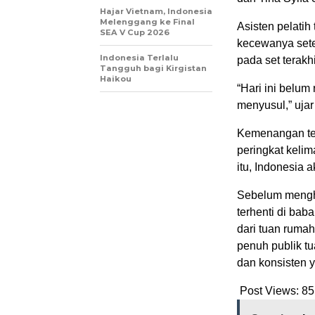
Hajar Vietnam, Indonesia
Melenggang ke Final
Asisten pelati
SEA V Cup 2026
kecewanya set
Indonesia Terlalu
pada set terakhi
Tangguh bagi Kirgistan
Haikou
“Hari ini belum
menyusul,” uja
Kemenangan te
peringkat keli
itu, Indonesia 
Sebelum mengh
terhenti di bab
dari tuan ruma
penuh publik t
dan konsisten 
Post Views:
85