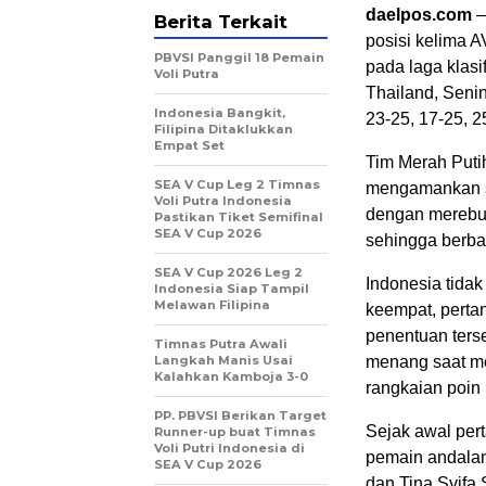
daelpos.com
—
Berita Terkait
posisi kelima 
PBVSI Panggil 18 Pemain
pada laga klasi
Voli Putra
Thailand, Senin
Indonesia Bangkit,
23-25, 17-25, 2
Filipina Ditaklukkan
Empat Set
Tim Merah Puti
SEA V Cup Leg 2 Timnas
mengamankan s
Voli Putra Indonesia
dengan merebut
Pastikan Tiket Semifinal
SEA V Cup 2026
sehingga berba
SEA V Cup 2026 Leg 2
Indonesia tida
Indonesia Siap Tampil
Melawan Filipina
keempat, pertan
penentuan ters
Timnas Putra Awali
Langkah Manis Usai
menang saat me
Kalahkan Kamboja 3-0
rangkaian poin
PP. PBVSI Berikan Target
Sejak awal per
Runner-up buat Timnas
Voli Putri Indonesia di
pemain andalan 
SEA V Cup 2026
dan Tina Syifa