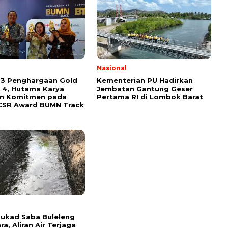
l
Nasional
 3 Penghargaan Gold
Kementerian PU Hadirkan
 4, Hutama Karya
Jembatan Gantung Geser
an Komitmen pada
Pertama RI di Lombok Barat
CSR Award BUMN Track
l
 Tukad Saba Buleleng
ra, Aliran Air Terjaga