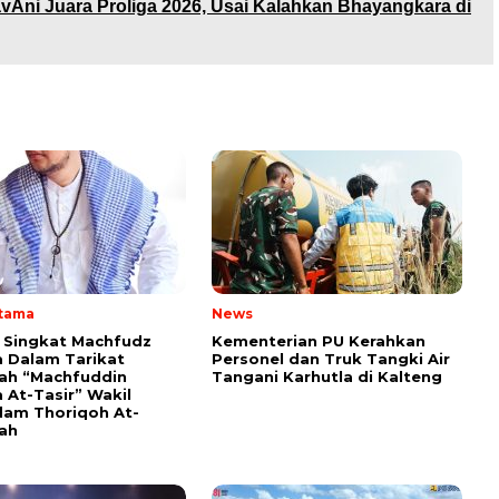
vAni Juara Proliga 2026, Usai Kalahkan Bhayangkara di
Utama
News
i Singkat Machfudz
Kementerian PU Kerahkan
 Dalam Tarikat
Personel dan Truk Tangki Air
yah “Machfuddin
Tangani Karhutla di Kalteng
 At-Tasir” Wakil
am Thoriqoh At-
yah