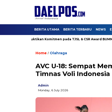
BERITA UTAMA
BERITA TERBARU
NEWS
E
ama Karya Buktikan Komitmen pada TJSL & CSR Award BUMN Track
Home
Olahraga
/
AVC U-18: Sempat Mem
Timnas Voli Indonesi
Admin
Monday, 6 July 2026