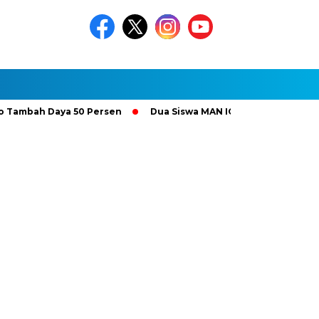
bah Daya 50 Persen
Dua Siswa MAN IC Serpong Wakili RI di Ol