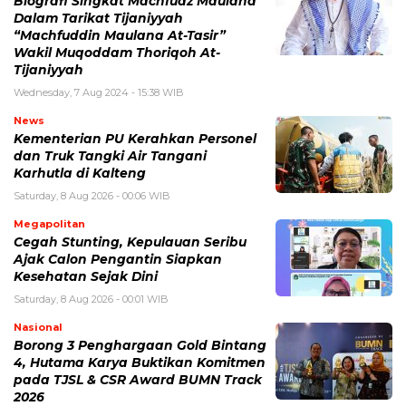
Biografi Singkat Machfudz Maulana
Dalam Tarikat Tijaniyyah
“Machfuddin Maulana At-Tasir”
Wakil Muqoddam Thoriqoh At-
Tijaniyyah
Wednesday, 7 Aug 2024 - 15:38 WIB
News
Kementerian PU Kerahkan Personel
dan Truk Tangki Air Tangani
Karhutla di Kalteng
Saturday, 8 Aug 2026 - 00:06 WIB
Megapolitan
Cegah Stunting, Kepulauan Seribu
Ajak Calon Pengantin Siapkan
Kesehatan Sejak Dini
Saturday, 8 Aug 2026 - 00:01 WIB
Nasional
Borong 3 Penghargaan Gold Bintang
4, Hutama Karya Buktikan Komitmen
pada TJSL & CSR Award BUMN Track
2026