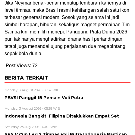
Jika Neymar benar-benar menutup lembaran kariernya di
level timnas, maka Brasil resmi kehilangan salah satu ikon
terbesar generasi modern. Sosok yang selama ini jadi
simbol harapan, hiburan, sekaligus magnet permainan Tim
Samba kini memilih menepi. Panggung Piala Dunia 2026
pun tak hanya menghadirkan drama hasil pertandingan,
tetapi juga menandai ujung perjalanan dua megabintang
sepak bola dunia.
Post Views:
72
BERITA TERKAIT
Monday, 3 August 2026 - 16:32 WIB
PBVSI Panggil 18 Pemain Voli Putra
Monday, 3 August 2026 - 05:28 WIB
Indonesia Bangkit, Filipina Ditaklukkan Empat Set
Saturday, 25 July 2026 - 00:01 WIB
SEA V Cup Leg 2 Timnas Voli Putra Indonesia Pastikan