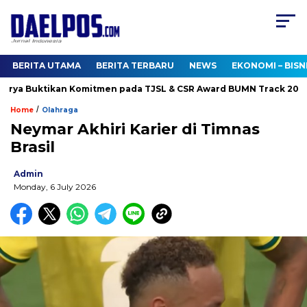
BERITA UTAMA
BERITA TERBARU
NEWS
EKONOMI – BISN
ya Buktikan Komitmen pada TJSL & CSR Award BUMN Track 2026
/
Home
Olahraga
Neymar Akhiri Karier di Timnas
Brasil
Admin
Monday, 6 July 2026