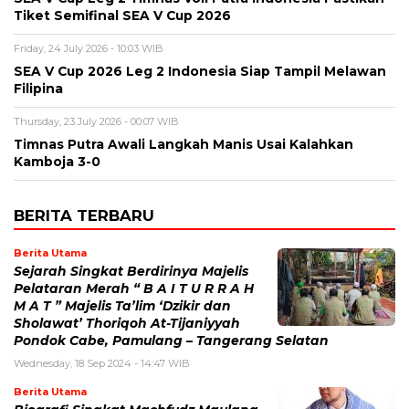
Tiket Semifinal SEA V Cup 2026
Friday, 24 July 2026 - 10:03 WIB
SEA V Cup 2026 Leg 2 Indonesia Siap Tampil Melawan
Filipina
Thursday, 23 July 2026 - 00:07 WIB
Timnas Putra Awali Langkah Manis Usai Kalahkan
Kamboja 3-0
BERITA TERBARU
Berita Utama
Sejarah Singkat Berdirinya Majelis
Pelataran Merah “ B A I T U R R A H
M A T ” Majelis Ta’lim ‘Dzikir dan
Sholawat’ Thoriqoh At-Tijaniyyah
Pondok Cabe, Pamulang – Tangerang Selatan
Wednesday, 18 Sep 2024 - 14:47 WIB
Berita Utama