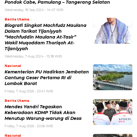
Pondok Cabe, Pamulang – Tangerang Selatan
Wednesday, 18 Sep 2024 - 14:47 WIB
Berita Utama
Biografi Singkat Machfudz Maulana
Dalam Tarikat Tijaniyyah
“Machfuddin Maulana At-Tasir”
Wakil Muqoddam Thoriqoh At-
Tijaniyyah
Wednesday, 7 Aug 2024 - 15:38 WIB
Nasional
Kementerian PU Hadirkan Jembatan
Gantung Geser Pertama RI di
Lombok Barat
Friday, 7 Aug 2026 - 20:41 WIB
Berita Utama
Mendes Yandri Tegaskan
Keberadaan KDMP Tidak Akan
Menutup Warung-warung di Desa
Friday, 7 Aug 2026 - 20:06 WIB
Nasional