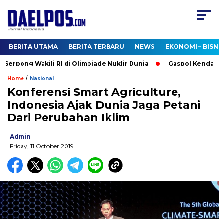
BERITA UTAMA
BERITA TERBARU
NEWS
EKONOMI – BISN
rpong Wakili RI di Olimpiade Nuklir Dunia
Gaspol Kendaraan 
/
Home
Nasional
Konferensi Smart Agriculture,
Indonesia Ajak Dunia Jaga Petani
Dari Perubahan Iklim
Admin
Friday, 11 October 2019