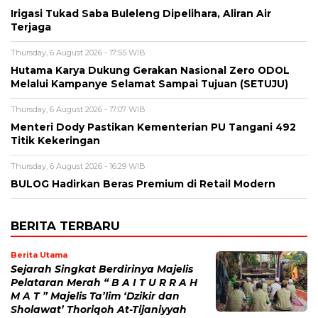
Irigasi Tukad Saba Buleleng Dipelihara, Aliran Air
Terjaga
Thursday, 6 August 2026 - 17:55 WIB
Hutama Karya Dukung Gerakan Nasional Zero ODOL
Melalui Kampanye Selamat Sampai Tujuan (SETUJU)
Thursday, 6 August 2026 - 17:07 WIB
Menteri Dody Pastikan Kementerian PU Tangani 492
Titik Kekeringan
Thursday, 6 August 2026 - 16:29 WIB
BULOG Hadirkan Beras Premium di Retail Modern
BERITA TERBARU
Berita Utama
Sejarah Singkat Berdirinya Majelis
Pelataran Merah “ B A I T U R R A H
M A T ” Majelis Ta’lim ‘Dzikir dan
Sholawat’ Thoriqoh At-Tijaniyyah