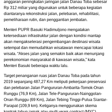
anggaran peningkatan jaringan jalan Danau Toba sebesar
Rp 312 miliar yang digunakan untuk beberapa kegiatan
diantaranya rekonstruksi jalan, pelebaran, rehabilitasi,
pemeliharaan rutin, dan penggantian jembatan.
Menteri PUPR Basuki Hadimuljono mengatakan
ketersediaan infrastruktur jalan dengan kondisi mantap
akan mengakselerasi pengembangan destinasi wisata
setempat dan memudahkan wisatawan mencapai lokasi
wisata. “Akses jalan yang semakin baik akan menunjang
perekonomian masyarakat di kawasan wisata,” kata
Menteri Basuki beberapa waktu lalu.
Target penanganan ruas jalan Danau Toba pada tahun
2019 sepanjang 487,27 Km meliputi pekerjaan preservasi
dan pelebaran Jalan Pangururan-Ambarita-Tomok-Onan
Runggu (76,9 Km), Jalan Tele-Pangururan-Nainggolan-
Onan Runggu (69 Km), Jalan Tebing Tinggi-Pulua Siantar-
Parapat (109,9 km). Ketiganya menggunakan skema
kontrak tahun jamak atau multi years contract (MYC)