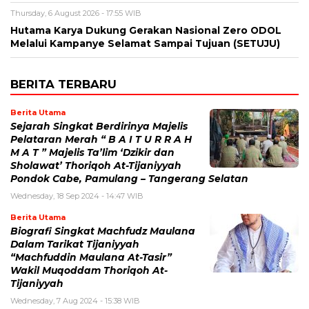
Thursday, 6 August 2026 - 17:55 WIB
Hutama Karya Dukung Gerakan Nasional Zero ODOL
Melalui Kampanye Selamat Sampai Tujuan (SETUJU)
BERITA TERBARU
Berita Utama
Sejarah Singkat Berdirinya Majelis
Pelataran Merah “ B A I T U R R A H
M A T ” Majelis Ta’lim ‘Dzikir dan
Sholawat’ Thoriqoh At-Tijaniyyah
Pondok Cabe, Pamulang – Tangerang Selatan
Wednesday, 18 Sep 2024 - 14:47 WIB
Berita Utama
Biografi Singkat Machfudz Maulana
Dalam Tarikat Tijaniyyah
“Machfuddin Maulana At-Tasir”
Wakil Muqoddam Thoriqoh At-
Tijaniyyah
Wednesday, 7 Aug 2024 - 15:38 WIB